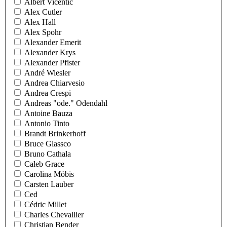
Albert Vicentic
Alex Cutler
Alex Hall
Alex Spohr
Alexander Emerit
Alexander Krys
Alexander Pfister
André Wiesler
Andrea Chiarvesio
Andrea Crespi
Andreas "ode." Odendahl
Antoine Bauza
Antonio Tinto
Brandt Brinkerhoff
Bruce Glassco
Bruno Cathala
Caleb Grace
Carolina Möbis
Carsten Lauber
Ced
Cédric Millet
Charles Chevallier
Christian Bender