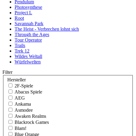
Pendulum
Photosynthese
Project L
Root
Savannah Park
The Heist - Verbrechen lohnt sich
Through the Ages
Tour Operator
Trails
Trek 12
Wildes Weltall
Würfelwelten
Filter
Hersteller
2F-Spiele
Abacus Spiele
AEG
Ankama
Asmodee
Awaken Realms
Blackrock Games
Blam!
Blue Orange