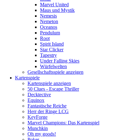
Marvel United
Maus und Mystik
Nemesis
Nemeton
Oceanos
Pendulum
Root
Spirit Island
Star Clicker
Tapestry
Under Falling Skies
Würfelwelten
Gesellschaftsspiele anzeigen
Kartenspiele
Kartenspiele anzeigen
50 Clues - Escape Thriller
Decktective
Equinox
Fantastische Reiche
Herr der Ringe LCG
KeyForge
Marvel Champions: Das Kartenspiel
Munchkin
Oh my goods!
Poker