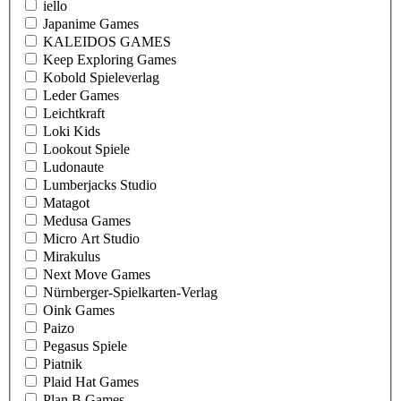
iello
Japanime Games
KALEIDOS GAMES
Keep Exploring Games
Kobold Spieleverlag
Leder Games
Leichtkraft
Loki Kids
Lookout Spiele
Ludonaute
Lumberjacks Studio
Matagot
Medusa Games
Micro Art Studio
Mirakulus
Next Move Games
Nürnberger-Spielkarten-Verlag
Oink Games
Paizo
Pegasus Spiele
Piatnik
Plaid Hat Games
Plan B Games