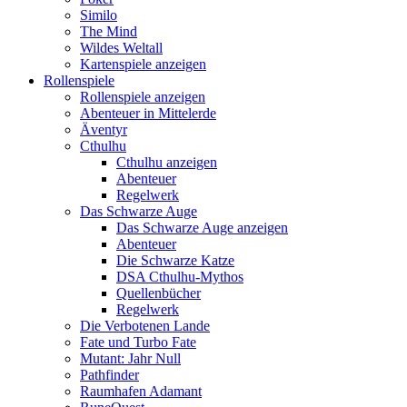
Similo
The Mind
Wildes Weltall
Kartenspiele anzeigen
Rollenspiele
Rollenspiele anzeigen
Abenteuer in Mittelerde
Äventyr
Cthulhu
Cthulhu anzeigen
Abenteuer
Regelwerk
Das Schwarze Auge
Das Schwarze Auge anzeigen
Abenteuer
Die Schwarze Katze
DSA Cthulhu-Mythos
Quellenbücher
Regelwerk
Die Verbotenen Lande
Fate und Turbo Fate
Mutant: Jahr Null
Pathfinder
Raumhafen Adamant