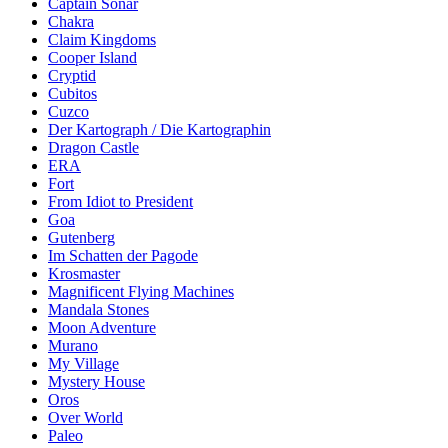
Captain Sonar
Chakra
Claim Kingdoms
Cooper Island
Cryptid
Cubitos
Cuzco
Der Kartograph / Die Kartographin
Dragon Castle
ERA
Fort
From Idiot to President
Goa
Gutenberg
Im Schatten der Pagode
Krosmaster
Magnificent Flying Machines
Mandala Stones
Moon Adventure
Murano
My Village
Mystery House
Oros
Over World
Paleo