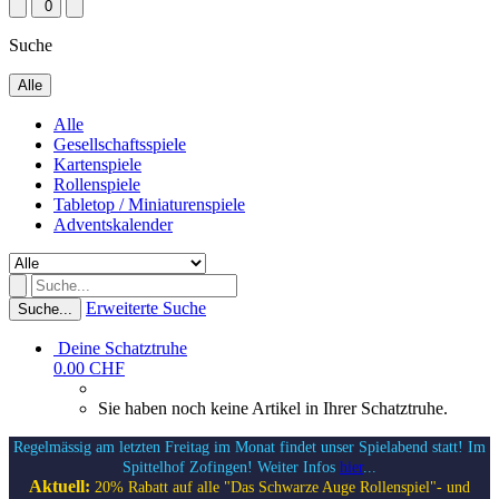
0
Suche
Alle
Alle
Gesellschaftsspiele
Kartenspiele
Rollenspiele
Tabletop / Miniaturenspiele
Adventskalender
Erweiterte Suche
Suche...
Deine Schatztruhe
0.00 CHF
Sie haben noch keine Artikel in Ihrer Schatztruhe.
Regelmässig am letzten Freitag im Monat findet unser Spielabend statt! Im
Spittelhof Zofingen! Weiter Infos
hier
...
Aktuell:
20% Rabatt auf alle "Das Schwarze Auge Rollenspiel"- und