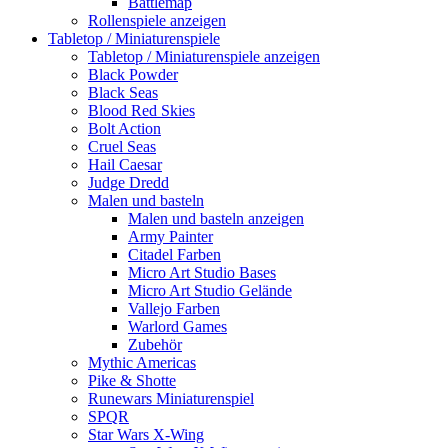
Battlemap
Rollenspiele anzeigen
Tabletop / Miniaturenspiele
Tabletop / Miniaturenspiele anzeigen
Black Powder
Black Seas
Blood Red Skies
Bolt Action
Cruel Seas
Hail Caesar
Judge Dredd
Malen und basteln
Malen und basteln anzeigen
Army Painter
Citadel Farben
Micro Art Studio Bases
Micro Art Studio Gelände
Vallejo Farben
Warlord Games
Zubehör
Mythic Americas
Pike & Shotte
Runewars Miniaturenspiel
SPQR
Star Wars X-Wing