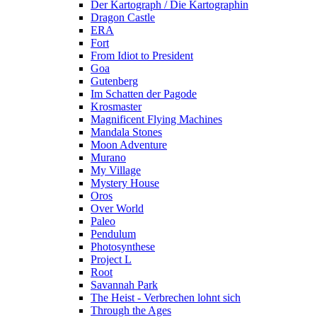
Der Kartograph / Die Kartographin
Dragon Castle
ERA
Fort
From Idiot to President
Goa
Gutenberg
Im Schatten der Pagode
Krosmaster
Magnificent Flying Machines
Mandala Stones
Moon Adventure
Murano
My Village
Mystery House
Oros
Over World
Paleo
Pendulum
Photosynthese
Project L
Root
Savannah Park
The Heist - Verbrechen lohnt sich
Through the Ages