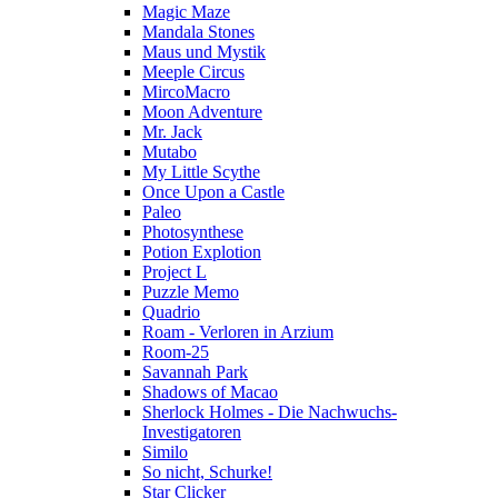
Magic Maze
Mandala Stones
Maus und Mystik
Meeple Circus
MircoMacro
Moon Adventure
Mr. Jack
Mutabo
My Little Scythe
Once Upon a Castle
Paleo
Photosynthese
Potion Explotion
Project L
Puzzle Memo
Quadrio
Roam - Verloren in Arzium
Room-25
Savannah Park
Shadows of Macao
Sherlock Holmes - Die Nachwuchs-
Investigatoren
Similo
So nicht, Schurke!
Star Clicker