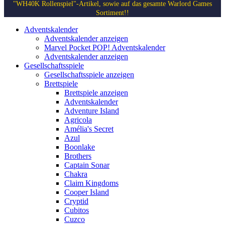
"WH40K Rollenspiel"-Artikel, sowie auf das gesamte Warlord Games
Sortiment!!
Adventskalender
Adventskalender anzeigen
Marvel Pocket POP! Adventskalender
Adventskalender anzeigen
Gesellschaftsspiele
Gesellschaftsspiele anzeigen
Brettspiele
Brettspiele anzeigen
Adventskalender
Adventure Island
Agricola
Amélia's Secret
Azul
Boonlake
Brothers
Captain Sonar
Chakra
Claim Kingdoms
Cooper Island
Cryptid
Cubitos
Cuzco