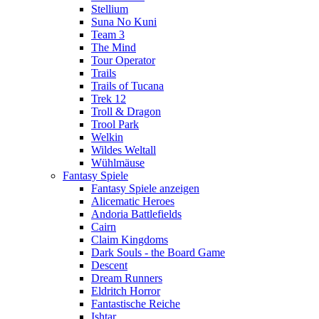
Stellium
Suna No Kuni
Team 3
The Mind
Tour Operator
Trails
Trails of Tucana
Trek 12
Troll & Dragon
Trool Park
Welkin
Wildes Weltall
Wühlmäuse
Fantasy Spiele
Fantasy Spiele anzeigen
Alicematic Heroes
Andoria Battlefields
Cairn
Claim Kingdoms
Dark Souls - the Board Game
Descent
Dream Runners
Eldritch Horror
Fantastische Reiche
Ishtar