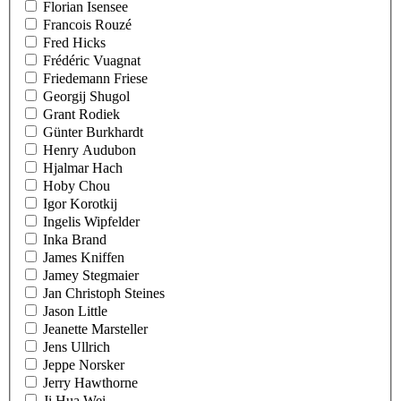
Florian Isensee
Francois Rouzé
Fred Hicks
Frédéric Vuagnat
Friedemann Friese
Georgij Shugol
Grant Rodiek
Günter Burkhardt
Henry Audubon
Hjalmar Hach
Hoby Chou
Igor Korotkij
Ingelis Wipfelder
Inka Brand
James Kniffen
Jamey Stegmaier
Jan Christoph Steines
Jason Little
Jeanette Marsteller
Jens Ullrich
Jeppe Norsker
Jerry Hawthorne
Ji Hua Wei