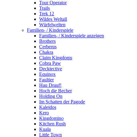
Tour Operator
Trails
Trek 12
Wildes Weltall
Würfelwelten
Familien- / Kinderspiele
Familien- / Kinderspiele anzeigen
Brothers
Cerberus
Chakra
Claim Kingdoms
Cobra Paw
Decktective
Equinox
Faultier
Hau Drauf!
Hoch die Becher
Holding On
Im Schatten der Pagode
Kaleidos
Kero
Kingdomino
Kitchen Rush
Kuala
Little Town