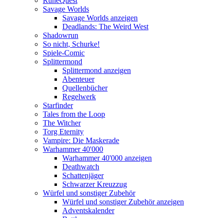
RuneQuest
Savage Worlds
Savage Worlds anzeigen
Deadlands: The Weird West
Shadowrun
So nicht, Schurke!
Spiele-Comic
Splittermond
Splittermond anzeigen
Abenteuer
Quellenbücher
Regelwerk
Starfinder
Tales from the Loop
The Witcher
Torg Eternity
Vampire: Die Maskerade
Warhammer 40'000
Warhammer 40'000 anzeigen
Deathwatch
Schattenjäger
Schwarzer Kreuzzug
Würfel und sonstiger Zubehör
Würfel und sonstiger Zubehör anzeigen
Adventskalender