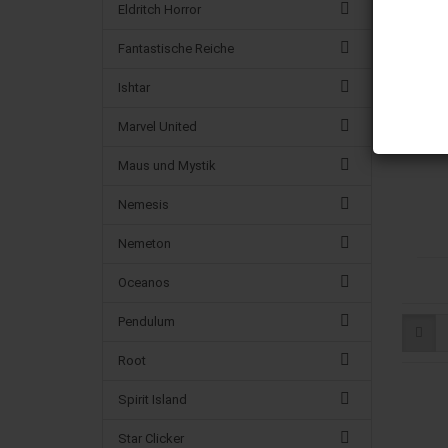
Eldritch Horror
Fantastische Reiche
Ishtar
Marvel United
Maus und Mystik
Nemesis
Nemeton
Oceanos
Pendulum
Root
Spirit Island
Star Clicker