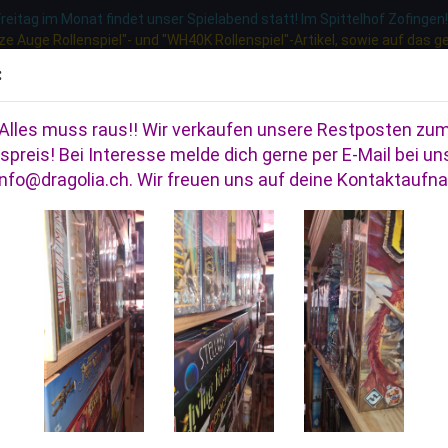
eitag im Monat findet unser Spielabend statt! Im Spittelhof Zofingen!
e Auge Rollenspiel"- und "WH40K Rollenspiel"-Artikel, sowie auf das
Lieferland
D
:
Alles muss raus!! Wir verkaufen unsere Restposten zu
RTENSPIELE
ROLLENSPIELE
TABLETOP / MINIATURENSPIELE
spreis! Bei Interesse melde dich gerne per E-Mail bei uns
 info@dragolia.ch. Wir freuen uns auf deine Kontaktaufn
»
»
»
te
Gesellschaftsspiele
Fantasy Spiele
Würfelwelten
lwelten
Konto
Sortieren nach
20 pro Seite
Passw