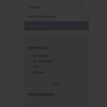
Tapestry
Under Falling Skies
Würfelwelten
HERSTELLER
2F-Spiele
Abacus Spiele
AEG
Ankama
Asmodee
Awaken Realms
Mehr
Blackrock Games
Blam!
SPIELERANZAHL
Blue Orange
1
Board Game Box