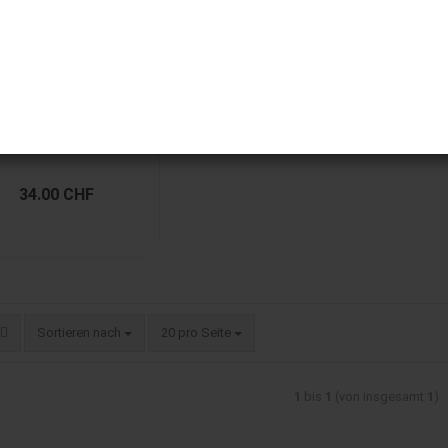
Würfelwelten
34.00 CHF
Sortieren nach
20 pro Seite
1
bis
1
(von insgesamt
1
)