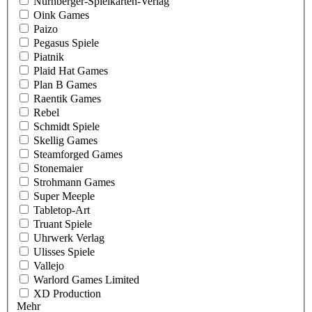
Nürnberger-Spielkarten-Verlag
Oink Games
Paizo
Pegasus Spiele
Piatnik
Plaid Hat Games
Plan B Games
Raentik Games
Rebel
Schmidt Spiele
Skellig Games
Steamforged Games
Stonemaier
Strohmann Games
Super Meeple
Tabletop-Art
Truant Spiele
Uhrwerk Verlag
Ulisses Spiele
Vallejo
Warlord Games Limited
XD Production
Mehr