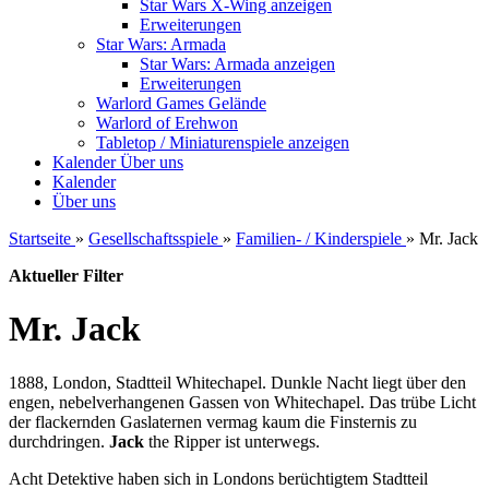
Star Wars X-Wing anzeigen
Erweiterungen
Star Wars: Armada
Star Wars: Armada anzeigen
Erweiterungen
Warlord Games Gelände
Warlord of Erehwon
Tabletop / Miniaturenspiele anzeigen
Kalender
Über uns
Kalender
Über uns
Startseite
»
Gesellschaftsspiele
»
Familien- / Kinderspiele
»
Mr. Jack
Aktueller Filter
Mr. Jack
1888, London, Stadtteil Whitechapel. Dunkle Nacht liegt über den
engen, nebelverhangenen Gassen von Whitechapel. Das trübe Licht
der flackernden Gaslaternen vermag kaum die Finsternis zu
durchdringen.
Jack
the Ripper ist unterwegs.
Acht Detektive haben sich in Londons berüchtigtem Stadtteil