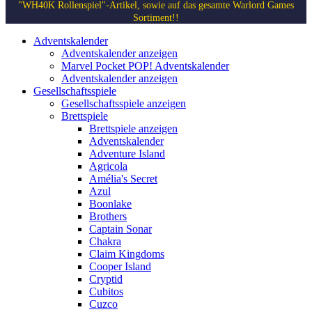
"WH40K Rollenspiel"-Artikel, sowie auf das gesamte Warlord Games
Sortiment!!
Adventskalender
Adventskalender anzeigen
Marvel Pocket POP! Adventskalender
Adventskalender anzeigen
Gesellschaftsspiele
Gesellschaftsspiele anzeigen
Brettspiele
Brettspiele anzeigen
Adventskalender
Adventure Island
Agricola
Amélia's Secret
Azul
Boonlake
Brothers
Captain Sonar
Chakra
Claim Kingdoms
Cooper Island
Cryptid
Cubitos
Cuzco