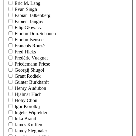
Eric M. Lang
Evan Singh
Fabian Talkenberg
Fabien Tanguy
Filip Głowacz
Florian Don-Schauen
Florian Isensee
Francois Rouzé
Fred Hicks
Frédéric Vuagnat
Friedemann Friese
Georgij Shugol
Grant Rodiek
Günter Burkhardt
Henry Audubon
Hjalmar Hach
Hoby Chou
Igor Korotkij
Ingelis Wipfelder
Inka Brand
James Kniffen
Jamey Stegmaier