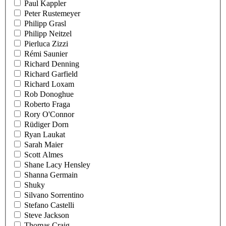
Paul Kappler
Peter Rustemeyer
Philipp Grasl
Philipp Neitzel
Pierluca Zizzi
Rémi Saunier
Richard Denning
Richard Garfield
Richard Loxam
Rob Donoghue
Roberto Fraga
Rory O'Connor
Rüdiger Dorn
Ryan Laukat
Sarah Maier
Scott Almes
Shane Lacy Hensley
Shanna Germain
Shuky
Silvano Sorrentino
Stefano Castelli
Steve Jackson
Thomas Craig