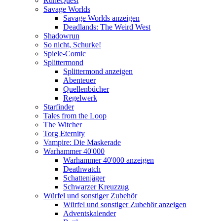
RuneQuest
Savage Worlds
Savage Worlds anzeigen
Deadlands: The Weird West
Shadowrun
So nicht, Schurke!
Spiele-Comic
Splittermond
Splittermond anzeigen
Abenteuer
Quellenbücher
Regelwerk
Starfinder
Tales from the Loop
The Witcher
Torg Eternity
Vampire: Die Maskerade
Warhammer 40'000
Warhammer 40'000 anzeigen
Deathwatch
Schattenjäger
Schwarzer Kreuzzug
Würfel und sonstiger Zubehör
Würfel und sonstiger Zubehör anzeigen
Adventskalender