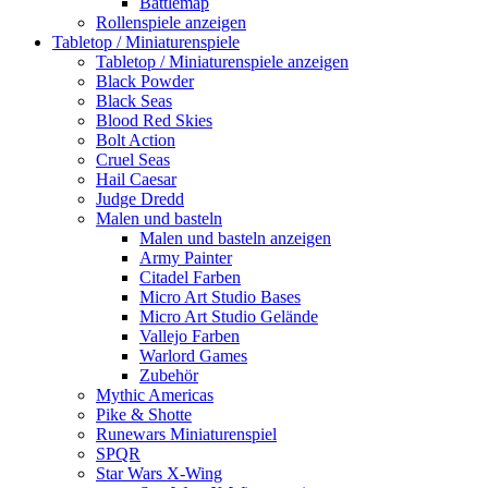
Battlemap
Rollenspiele anzeigen
Tabletop / Miniaturenspiele
Tabletop / Miniaturenspiele anzeigen
Black Powder
Black Seas
Blood Red Skies
Bolt Action
Cruel Seas
Hail Caesar
Judge Dredd
Malen und basteln
Malen und basteln anzeigen
Army Painter
Citadel Farben
Micro Art Studio Bases
Micro Art Studio Gelände
Vallejo Farben
Warlord Games
Zubehör
Mythic Americas
Pike & Shotte
Runewars Miniaturenspiel
SPQR
Star Wars X-Wing