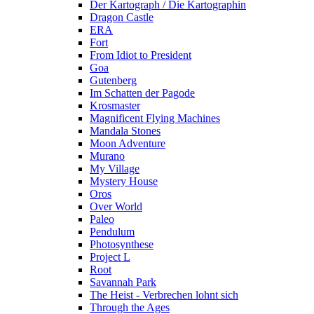
Der Kartograph / Die Kartographin
Dragon Castle
ERA
Fort
From Idiot to President
Goa
Gutenberg
Im Schatten der Pagode
Krosmaster
Magnificent Flying Machines
Mandala Stones
Moon Adventure
Murano
My Village
Mystery House
Oros
Over World
Paleo
Pendulum
Photosynthese
Project L
Root
Savannah Park
The Heist - Verbrechen lohnt sich
Through the Ages