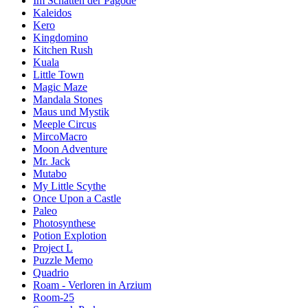
Im Schatten der Pagode
Kaleidos
Kero
Kingdomino
Kitchen Rush
Kuala
Little Town
Magic Maze
Mandala Stones
Maus und Mystik
Meeple Circus
MircoMacro
Moon Adventure
Mr. Jack
Mutabo
My Little Scythe
Once Upon a Castle
Paleo
Photosynthese
Potion Explotion
Project L
Puzzle Memo
Quadrio
Roam - Verloren in Arzium
Room-25