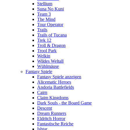
Stellium
Suna No Kuni
Team 3
The Mind
Tour Operator
Trails
Trails of Tucana
Trek 12
Troll & Dragon
Trool Park
Welkin
Wildes Weltall
Wühlmäuse
Fantasy Spiele
Fantasy Spiele anzeigen
Alicematic Heroes
Andoria Battlefields
Cairn
Claim Kingdoms
Dark Souls - the Board Game
Descent
Dream Runners
Eldritch Horror
Fantastische Reiche
Ishtar