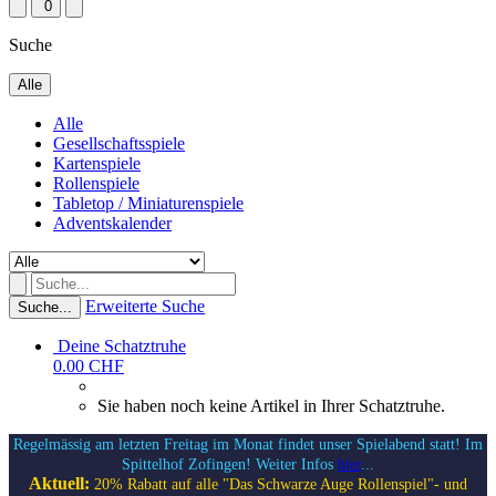
0
Suche
Alle
Alle
Gesellschaftsspiele
Kartenspiele
Rollenspiele
Tabletop / Miniaturenspiele
Adventskalender
Erweiterte Suche
Suche...
Deine Schatztruhe
0.00 CHF
Sie haben noch keine Artikel in Ihrer Schatztruhe.
Regelmässig am letzten Freitag im Monat findet unser Spielabend statt! Im
Spittelhof Zofingen! Weiter Infos
hier
...
Aktuell:
20% Rabatt auf alle "Das Schwarze Auge Rollenspiel"- und