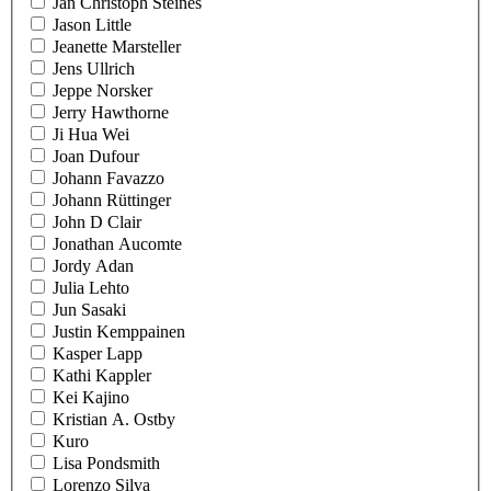
Jan Christoph Steines
Jason Little
Jeanette Marsteller
Jens Ullrich
Jeppe Norsker
Jerry Hawthorne
Ji Hua Wei
Joan Dufour
Johann Favazzo
Johann Rüttinger
John D Clair
Jonathan Aucomte
Jordy Adan
Julia Lehto
Jun Sasaki
Justin Kemppainen
Kasper Lapp
Kathi Kappler
Kei Kajino
Kristian A. Ostby
Kuro
Lisa Pondsmith
Lorenzo Silva