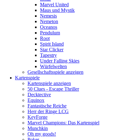
Marvel United
Maus und Mystik
Nemesis
Nemeton
Oceanos
Pendulum
Root
Spirit Island
Star Clicker
Tapestry
Under Falling Skies
Würfelwelten
Gesellschaftsspiele anzeigen
Kartenspiele
Kartenspiele anzeigen
50 Clues - Escape Thriller
Decktective
Equinox
Fantastische Reiche
Herr der Ringe LCG
KeyForge
Marvel Champions: Das Kartenspiel
Munchkin
Oh my goods!
Poker