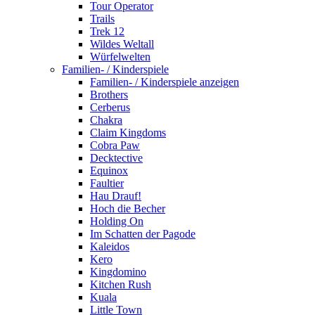
Tour Operator
Trails
Trek 12
Wildes Weltall
Würfelwelten
Familien- / Kinderspiele
Familien- / Kinderspiele anzeigen
Brothers
Cerberus
Chakra
Claim Kingdoms
Cobra Paw
Decktective
Equinox
Faultier
Hau Drauf!
Hoch die Becher
Holding On
Im Schatten der Pagode
Kaleidos
Kero
Kingdomino
Kitchen Rush
Kuala
Little Town