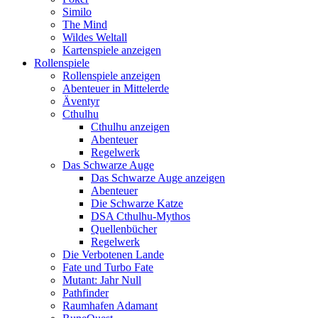
Similo
The Mind
Wildes Weltall
Kartenspiele anzeigen
Rollenspiele
Rollenspiele anzeigen
Abenteuer in Mittelerde
Äventyr
Cthulhu
Cthulhu anzeigen
Abenteuer
Regelwerk
Das Schwarze Auge
Das Schwarze Auge anzeigen
Abenteuer
Die Schwarze Katze
DSA Cthulhu-Mythos
Quellenbücher
Regelwerk
Die Verbotenen Lande
Fate und Turbo Fate
Mutant: Jahr Null
Pathfinder
Raumhafen Adamant