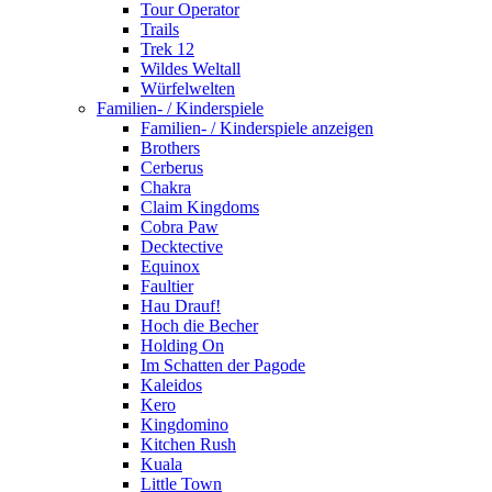
Tour Operator
Trails
Trek 12
Wildes Weltall
Würfelwelten
Familien- / Kinderspiele
Familien- / Kinderspiele anzeigen
Brothers
Cerberus
Chakra
Claim Kingdoms
Cobra Paw
Decktective
Equinox
Faultier
Hau Drauf!
Hoch die Becher
Holding On
Im Schatten der Pagode
Kaleidos
Kero
Kingdomino
Kitchen Rush
Kuala
Little Town