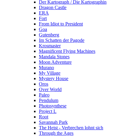
Der Kartograph / Die Kartographin
Dragon Castle
ERA
Fort
From Idiot to President
Goa
Gutenberg
Im Schatten der Pagode
Krosmaster
Magnificent Flying Machines
Mandala Stones
Moon Adventure
Murano
My Village
Mystery House
Oros
Over World
Paleo
Pendulum
Photosynthese
Project L
Root
Savannah Park
The Heist - Verbrechen lohnt sich
Through the Ages