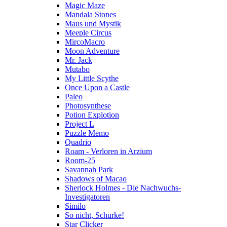
Magic Maze
Mandala Stones
Maus und Mystik
Meeple Circus
MircoMacro
Moon Adventure
Mr. Jack
Mutabo
My Little Scythe
Once Upon a Castle
Paleo
Photosynthese
Potion Explotion
Project L
Puzzle Memo
Quadrio
Roam - Verloren in Arzium
Room-25
Savannah Park
Shadows of Macao
Sherlock Holmes - Die Nachwuchs-
Investigatoren
Similo
So nicht, Schurke!
Star Clicker