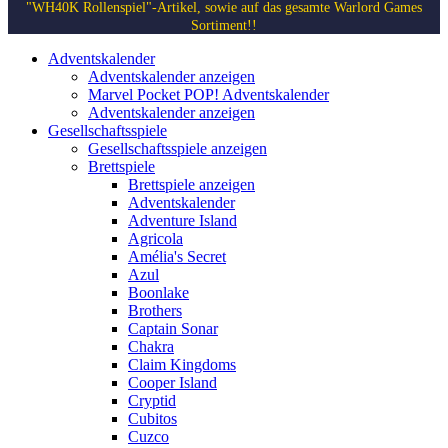
"WH40K Rollenspiel"-Artikel, sowie auf das gesamte Warlord Games
Sortiment!!
Adventskalender
Adventskalender anzeigen
Marvel Pocket POP! Adventskalender
Adventskalender anzeigen
Gesellschaftsspiele
Gesellschaftsspiele anzeigen
Brettspiele
Brettspiele anzeigen
Adventskalender
Adventure Island
Agricola
Amélia's Secret
Azul
Boonlake
Brothers
Captain Sonar
Chakra
Claim Kingdoms
Cooper Island
Cryptid
Cubitos
Cuzco