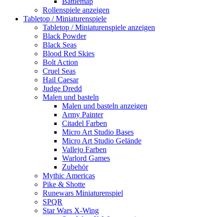
Battlemap
Rollenspiele anzeigen
Tabletop / Miniaturenspiele
Tabletop / Miniaturenspiele anzeigen
Black Powder
Black Seas
Blood Red Skies
Bolt Action
Cruel Seas
Hail Caesar
Judge Dredd
Malen und basteln
Malen und basteln anzeigen
Army Painter
Citadel Farben
Micro Art Studio Bases
Micro Art Studio Gelände
Vallejo Farben
Warlord Games
Zubehör
Mythic Americas
Pike & Shotte
Runewars Miniaturenspiel
SPQR
Star Wars X-Wing