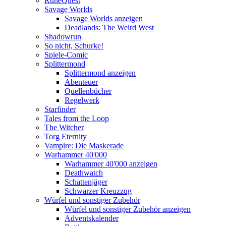
RuneQuest
Savage Worlds
Savage Worlds anzeigen
Deadlands: The Weird West
Shadowrun
So nicht, Schurke!
Spiele-Comic
Splittermond
Splittermond anzeigen
Abenteuer
Quellenbücher
Regelwerk
Starfinder
Tales from the Loop
The Witcher
Torg Eternity
Vampire: Die Maskerade
Warhammer 40'000
Warhammer 40'000 anzeigen
Deathwatch
Schattenjäger
Schwarzer Kreuzzug
Würfel und sonstiger Zubehör
Würfel und sonstiger Zubehör anzeigen
Adventskalender