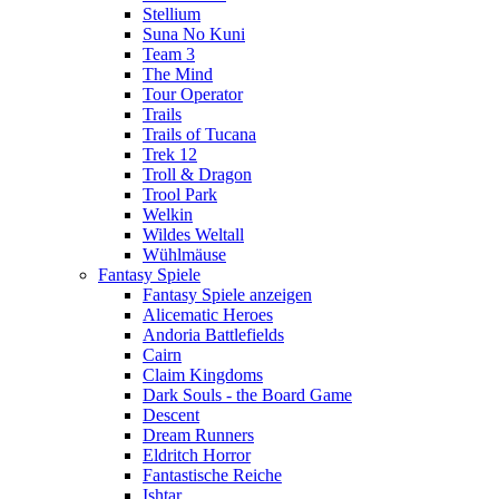
Stellium
Suna No Kuni
Team 3
The Mind
Tour Operator
Trails
Trails of Tucana
Trek 12
Troll & Dragon
Trool Park
Welkin
Wildes Weltall
Wühlmäuse
Fantasy Spiele
Fantasy Spiele anzeigen
Alicematic Heroes
Andoria Battlefields
Cairn
Claim Kingdoms
Dark Souls - the Board Game
Descent
Dream Runners
Eldritch Horror
Fantastische Reiche
Ishtar