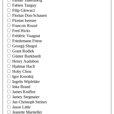
Fabian Talkenberg
Fabien Tanguy
Filip Głowacz
Florian Don-Schauen
Florian Isensee
Francois Rouzé
Fred Hicks
Frédéric Vuagnat
Friedemann Friese
Georgij Shugol
Grant Rodiek
Günter Burkhardt
Henry Audubon
Hjalmar Hach
Hoby Chou
Igor Korotkij
Ingelis Wipfelder
Inka Brand
James Kniffen
Jamey Stegmaier
Jan Christoph Steines
Jason Little
Jeanette Marsteller