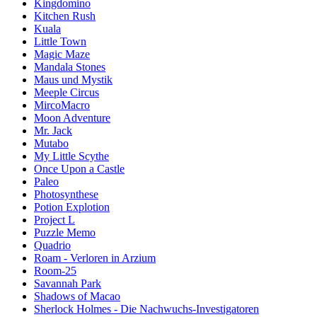
Kingdomino
Kitchen Rush
Kuala
Little Town
Magic Maze
Mandala Stones
Maus und Mystik
Meeple Circus
MircoMacro
Moon Adventure
Mr. Jack
Mutabo
My Little Scythe
Once Upon a Castle
Paleo
Photosynthese
Potion Explotion
Project L
Puzzle Memo
Quadrio
Roam - Verloren in Arzium
Room-25
Savannah Park
Shadows of Macao
Sherlock Holmes - Die Nachwuchs-Investigatoren