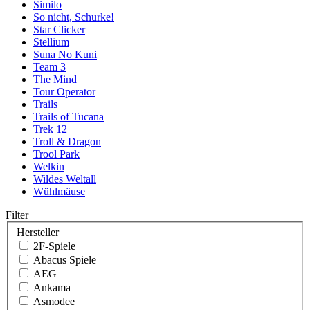
Similo
So nicht, Schurke!
Star Clicker
Stellium
Suna No Kuni
Team 3
The Mind
Tour Operator
Trails
Trails of Tucana
Trek 12
Troll & Dragon
Trool Park
Welkin
Wildes Weltall
Wühlmäuse
Filter
Hersteller
2F-Spiele
Abacus Spiele
AEG
Ankama
Asmodee