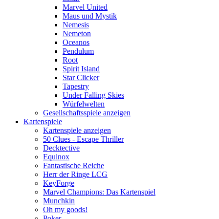
Marvel United
Maus und Mystik
Nemesis
Nemeton
Oceanos
Pendulum
Root
Spirit Island
Star Clicker
Tapestry
Under Falling Skies
Würfelwelten
Gesellschaftsspiele anzeigen
Kartenspiele
Kartenspiele anzeigen
50 Clues - Escape Thriller
Decktective
Equinox
Fantastische Reiche
Herr der Ringe LCG
KeyForge
Marvel Champions: Das Kartenspiel
Munchkin
Oh my goods!
Poker