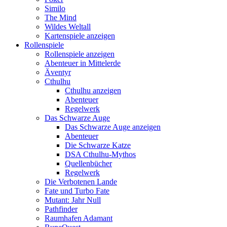
Similo
The Mind
Wildes Weltall
Kartenspiele anzeigen
Rollenspiele
Rollenspiele anzeigen
Abenteuer in Mittelerde
Äventyr
Cthulhu
Cthulhu anzeigen
Abenteuer
Regelwerk
Das Schwarze Auge
Das Schwarze Auge anzeigen
Abenteuer
Die Schwarze Katze
DSA Cthulhu-Mythos
Quellenbücher
Regelwerk
Die Verbotenen Lande
Fate und Turbo Fate
Mutant: Jahr Null
Pathfinder
Raumhafen Adamant