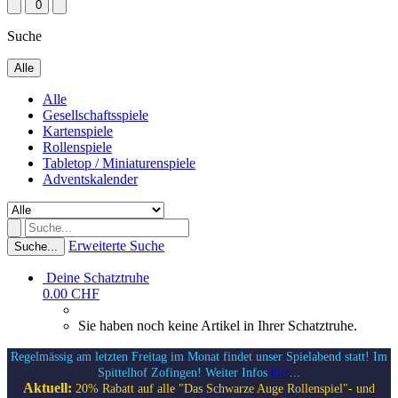
0
Suche
Alle
Alle
Gesellschaftsspiele
Kartenspiele
Rollenspiele
Tabletop / Miniaturenspiele
Adventskalender
Erweiterte Suche
Suche...
Deine Schatztruhe
0.00 CHF
Sie haben noch keine Artikel in Ihrer Schatztruhe.
Regelmässig am letzten Freitag im Monat findet unser Spielabend statt! Im
Spittelhof Zofingen! Weiter Infos
hier
...
Aktuell:
20% Rabatt auf alle "Das Schwarze Auge Rollenspiel"- und