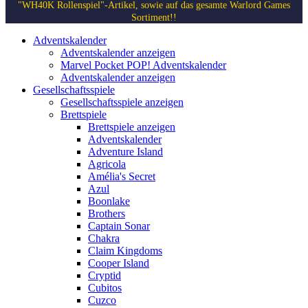
"WH40K Rollenspiel"-Artikel, sowie auf das gesamte Warlord Games
Sortiment!!
Adventskalender
Adventskalender anzeigen
Marvel Pocket POP! Adventskalender
Adventskalender anzeigen
Gesellschaftsspiele
Gesellschaftsspiele anzeigen
Brettspiele
Brettspiele anzeigen
Adventskalender
Adventure Island
Agricola
Amélia's Secret
Azul
Boonlake
Brothers
Captain Sonar
Chakra
Claim Kingdoms
Cooper Island
Cryptid
Cubitos
Cuzco