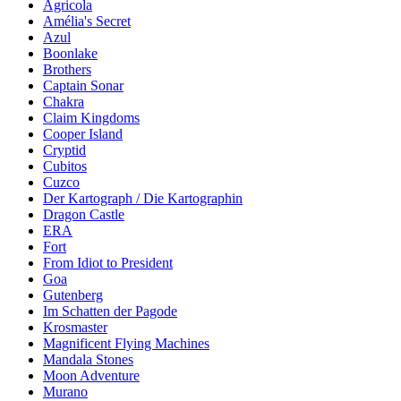
Agricola
Amélia's Secret
Azul
Boonlake
Brothers
Captain Sonar
Chakra
Claim Kingdoms
Cooper Island
Cryptid
Cubitos
Cuzco
Der Kartograph / Die Kartographin
Dragon Castle
ERA
Fort
From Idiot to President
Goa
Gutenberg
Im Schatten der Pagode
Krosmaster
Magnificent Flying Machines
Mandala Stones
Moon Adventure
Murano