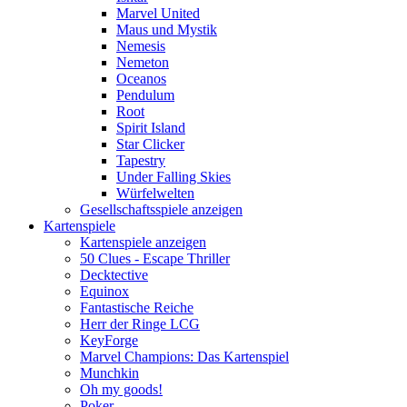
Marvel United
Maus und Mystik
Nemesis
Nemeton
Oceanos
Pendulum
Root
Spirit Island
Star Clicker
Tapestry
Under Falling Skies
Würfelwelten
Gesellschaftsspiele anzeigen
Kartenspiele
Kartenspiele anzeigen
50 Clues - Escape Thriller
Decktective
Equinox
Fantastische Reiche
Herr der Ringe LCG
KeyForge
Marvel Champions: Das Kartenspiel
Munchkin
Oh my goods!
Poker