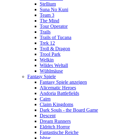
Stellium
Suna No Kuni
Team 3
The Mind
Tour Operator
Trails
Trails of Tucana
Trek 12
Troll & Dragon
Trool Park
Welkin
Wildes Weltall
Wühlmäuse
Fantasy Spiele
Fantasy Spiele anzeigen
Alicematic Heroes
Andoria Battlefields
Cairn
Claim Kingdoms
Dark Souls - the Board Game
Descent
Dream Runners
Eldritch Horror
Fantastische Reiche
Ishtar