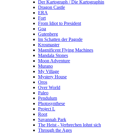
Der Kartograph / Die Kartographin
Dragon Castle
ERA
Fort
From Idiot to President
Goa
Gutenberg
Im Schatten der Pagode
Krosmaster
Magnificent Flying Machines
Mandala Stones
Moon Adventure
Murano
My Village
Mystery House
Oros
Over World
Paleo
Pendulum
Photosynthese
Project L
Root
Savannah Park
The Heist - Verbrechen lohnt sich
Through the Ages