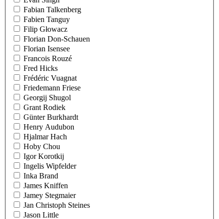
Fabian Talkenberg
Fabien Tanguy
Filip Głowacz
Florian Don-Schauen
Florian Isensee
Francois Rouzé
Fred Hicks
Frédéric Vuagnat
Friedemann Friese
Georgij Shugol
Grant Rodiek
Günter Burkhardt
Henry Audubon
Hjalmar Hach
Hoby Chou
Igor Korotkij
Ingelis Wipfelder
Inka Brand
James Kniffen
Jamey Stegmaier
Jan Christoph Steines
Jason Little