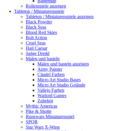
Battlemap
Rollenspiele anzeigen
Tabletop / Miniaturenspiele
Tabletop / Miniaturenspiele anzeigen
Black Powder
Black Seas
Blood Red Skies
Bolt Action
Cruel Seas
Hail Caesar
Judge Dredd
Malen und basteln
Malen und basteln anzeigen
Army Painter
Citadel Farben
Micro Art Studio Bases
Micro Art Studio Gelände
Vallejo Farben
Warlord Games
Zubehör
Mythic Americas
Pike & Shotte
Runewars Miniaturenspiel
SPQR
Star Wars X-Wing