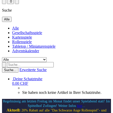
0
Suche
Alle
Alle
Gesellschaftsspiele
Kartenspiele
Rollenspiele
Tabletop / Miniaturenspiele
Adventskalender
Erweiterte Suche
Suche...
Deine Schatztruhe
0.00 CHF
Sie haben noch keine Artikel in Ihrer Schatztruhe.
Regelmässig am letzten Freitag im Monat findet unser Spielabend statt! Im
Spittelhof Zofingen! Weiter Infos
hier
...
Aktuell:
20% Rabatt auf alle "Das Schwarze Auge Rollenspiel"- und