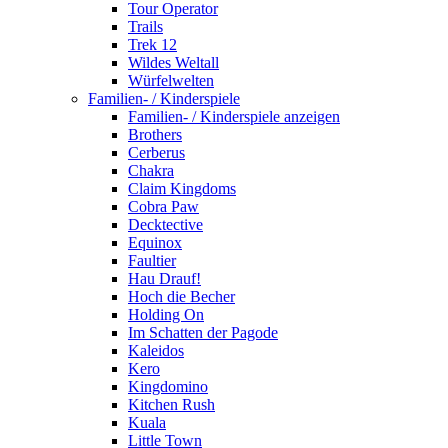
Tour Operator
Trails
Trek 12
Wildes Weltall
Würfelwelten
Familien- / Kinderspiele
Familien- / Kinderspiele anzeigen
Brothers
Cerberus
Chakra
Claim Kingdoms
Cobra Paw
Decktective
Equinox
Faultier
Hau Drauf!
Hoch die Becher
Holding On
Im Schatten der Pagode
Kaleidos
Kero
Kingdomino
Kitchen Rush
Kuala
Little Town