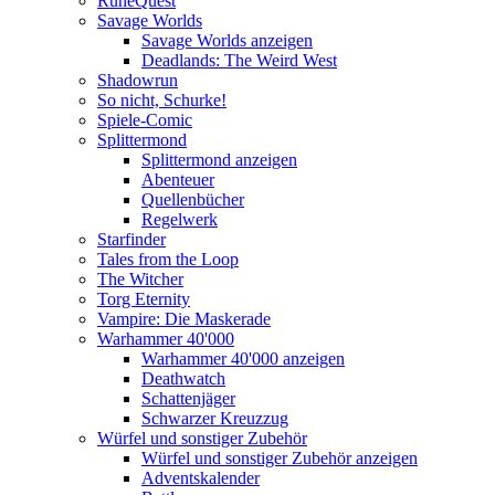
RuneQuest
Savage Worlds
Savage Worlds anzeigen
Deadlands: The Weird West
Shadowrun
So nicht, Schurke!
Spiele-Comic
Splittermond
Splittermond anzeigen
Abenteuer
Quellenbücher
Regelwerk
Starfinder
Tales from the Loop
The Witcher
Torg Eternity
Vampire: Die Maskerade
Warhammer 40'000
Warhammer 40'000 anzeigen
Deathwatch
Schattenjäger
Schwarzer Kreuzzug
Würfel und sonstiger Zubehör
Würfel und sonstiger Zubehör anzeigen
Adventskalender