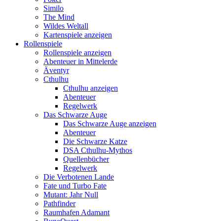
Similo
The Mind
Wildes Weltall
Kartenspiele anzeigen
Rollenspiele
Rollenspiele anzeigen
Abenteuer in Mittelerde
Äventyr
Cthulhu
Cthulhu anzeigen
Abenteuer
Regelwerk
Das Schwarze Auge
Das Schwarze Auge anzeigen
Abenteuer
Die Schwarze Katze
DSA Cthulhu-Mythos
Quellenbücher
Regelwerk
Die Verbotenen Lande
Fate und Turbo Fate
Mutant: Jahr Null
Pathfinder
Raumhafen Adamant