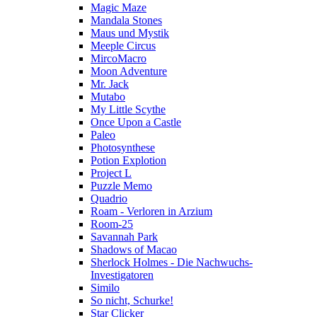
Magic Maze
Mandala Stones
Maus und Mystik
Meeple Circus
MircoMacro
Moon Adventure
Mr. Jack
Mutabo
My Little Scythe
Once Upon a Castle
Paleo
Photosynthese
Potion Explotion
Project L
Puzzle Memo
Quadrio
Roam - Verloren in Arzium
Room-25
Savannah Park
Shadows of Macao
Sherlock Holmes - Die Nachwuchs-
Investigatoren
Similo
So nicht, Schurke!
Star Clicker