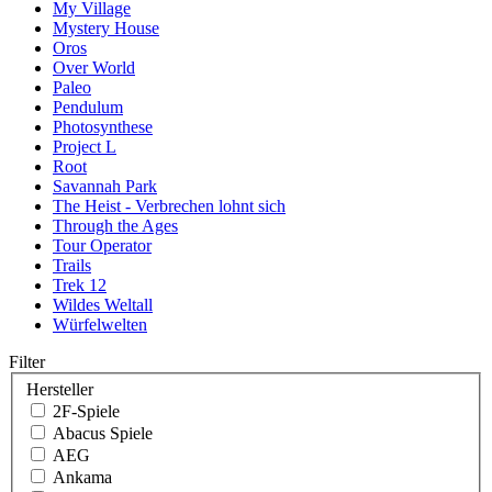
My Village
Mystery House
Oros
Over World
Paleo
Pendulum
Photosynthese
Project L
Root
Savannah Park
The Heist - Verbrechen lohnt sich
Through the Ages
Tour Operator
Trails
Trek 12
Wildes Weltall
Würfelwelten
Filter
Hersteller
2F-Spiele
Abacus Spiele
AEG
Ankama