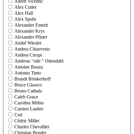
Albert Vicentic
Alex Cutler
Alex Hall
Alex Spohr
Alexander Emerit
Alexander Krys
Alexander Pfister
André Wiesler
Andrea Chiarvesio
Andrea Crespi
Andreas "ode." Odendahl
Antoine Bauza
Antonio Tinto
Brandt Brinkerhoff
Bruce Glassco
Bruno Cathala
Caleb Grace
Carolina Möbis
Carsten Lauber
Ced
Cédric Millet
Charles Chevallier
Christian Bender