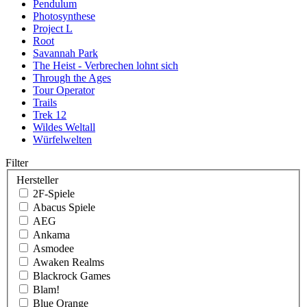
Pendulum
Photosynthese
Project L
Root
Savannah Park
The Heist - Verbrechen lohnt sich
Through the Ages
Tour Operator
Trails
Trek 12
Wildes Weltall
Würfelwelten
Filter
Hersteller
2F-Spiele
Abacus Spiele
AEG
Ankama
Asmodee
Awaken Realms
Blackrock Games
Blam!
Blue Orange