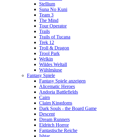
Stellium
Suna No Kuni
Team 3
The Mind
Tour Operator
Trails
Trails of Tucana
Trek 12
Troll & Dragon
Trool Park
Welkin
Wildes Weltall
Wühlmäuse
Fantasy Spiele
Fantasy Spiele anzeigen
Alicematic Heroes
Andoria Battlefields
Cairn
Claim Kingdoms
Dark Souls - the Board Game
Descent
Dream Runners
Eldritch Horror
Fantastische Reiche
Ishtar