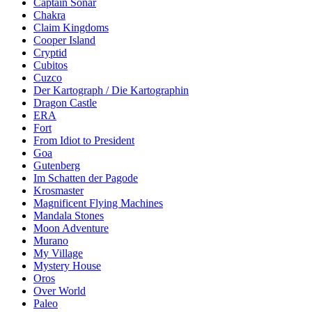
Captain Sonar
Chakra
Claim Kingdoms
Cooper Island
Cryptid
Cubitos
Cuzco
Der Kartograph / Die Kartographin
Dragon Castle
ERA
Fort
From Idiot to President
Goa
Gutenberg
Im Schatten der Pagode
Krosmaster
Magnificent Flying Machines
Mandala Stones
Moon Adventure
Murano
My Village
Mystery House
Oros
Over World
Paleo