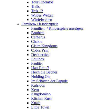
Tour Operator
Trails
Trek 12
Wildes Weltall
Würfelwelten
Familien- / Kinderspiele
Familien- / Kinderspiele anzeigen
Brothers
Cerberus
Chakra
Claim Kingdoms
Cobra Paw
Decktective
Equinox
Faultier
Hau Drauf!
Hoch die Becher
Holding On
Im Schatten der Pagode
Kaleidos
Kero
Kingdomino
Kitchen Rush
Kuala
Little Town