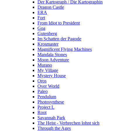
Der Kartograph / Die Kartographin
Dragon Castle
ERA
Fort
From Idiot to President
Goa
Gutenberg
Im Schatten der Pagode
Krosmaster
Magnificent Flying Machines
Mandala Stones
Moon Adventure
Murano
My Village
Mystery House
Oros
Over World
Paleo
Pendulum
Photosynthese
Project L
Root
Savannah Park
The Heist - Verbrechen lohnt sich
Through the Ages