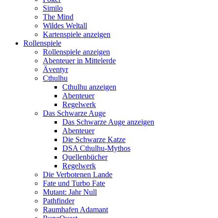
Similo
The Mind
Wildes Weltall
Kartenspiele anzeigen
Rollenspiele
Rollenspiele anzeigen
Abenteuer in Mittelerde
Äventyr
Cthulhu
Cthulhu anzeigen
Abenteuer
Regelwerk
Das Schwarze Auge
Das Schwarze Auge anzeigen
Abenteuer
Die Schwarze Katze
DSA Cthulhu-Mythos
Quellenbücher
Regelwerk
Die Verbotenen Lande
Fate und Turbo Fate
Mutant: Jahr Null
Pathfinder
Raumhafen Adamant