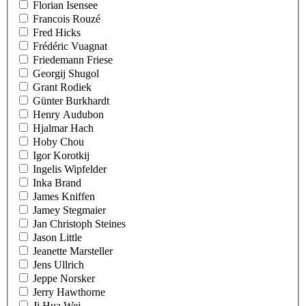
Florian Isensee
Francois Rouzé
Fred Hicks
Frédéric Vuagnat
Friedemann Friese
Georgij Shugol
Grant Rodiek
Günter Burkhardt
Henry Audubon
Hjalmar Hach
Hoby Chou
Igor Korotkij
Ingelis Wipfelder
Inka Brand
James Kniffen
Jamey Stegmaier
Jan Christoph Steines
Jason Little
Jeanette Marsteller
Jens Ullrich
Jeppe Norsker
Jerry Hawthorne
Ji Hua Wei