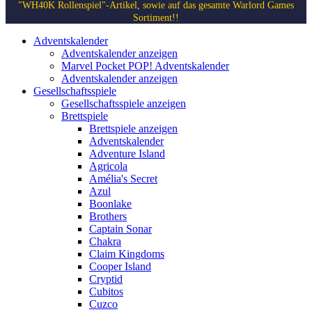
"WH40K Rollenspiel"-Artikel, sowie auf das gesamte Warlord Games
Sortiment!!
Adventskalender
Adventskalender anzeigen
Marvel Pocket POP! Adventskalender
Adventskalender anzeigen
Gesellschaftsspiele
Gesellschaftsspiele anzeigen
Brettspiele
Brettspiele anzeigen
Adventskalender
Adventure Island
Agricola
Amélia's Secret
Azul
Boonlake
Brothers
Captain Sonar
Chakra
Claim Kingdoms
Cooper Island
Cryptid
Cubitos
Cuzco