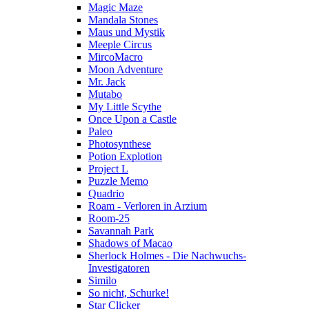
Magic Maze
Mandala Stones
Maus und Mystik
Meeple Circus
MircoMacro
Moon Adventure
Mr. Jack
Mutabo
My Little Scythe
Once Upon a Castle
Paleo
Photosynthese
Potion Explotion
Project L
Puzzle Memo
Quadrio
Roam - Verloren in Arzium
Room-25
Savannah Park
Shadows of Macao
Sherlock Holmes - Die Nachwuchs-
Investigatoren
Similo
So nicht, Schurke!
Star Clicker