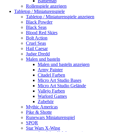
Battlemap
Rollenspiele anzeigen
Tabletop / Miniaturenspiele
Tabletop / Miniaturenspiele anzeigen
Black Powder
Black Seas
Blood Red Skies
Bolt Action
Cruel Seas
Hail Caesar
Judge Dredd
Malen und basteln
Malen und basteln anzeigen
Army Painter
Citadel Farben
Micro Art Studio Bases
Micro Art Studio Gelände
Vallejo Farben
Warlord Games
Zubehör
Mythic Americas
Pike & Shotte
Runewars Miniaturenspiel
SPQR
Star Wars X-Wing