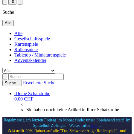
0
Suche
Alle
Alle
Gesellschaftsspiele
Kartenspiele
Rollenspiele
Tabletop / Miniaturenspiele
Adventskalender
Erweiterte Suche
Suche...
Deine Schatztruhe
0.00 CHF
Sie haben noch keine Artikel in Ihrer Schatztruhe.
Regelmässig am letzten Freitag im Monat findet unser Spielabend statt! Im
Spittelhof Zofingen! Weiter Infos
hier
...
Aktuell:
20% Rabatt auf alle "Das Schwarze Auge Rollenspiel"- und