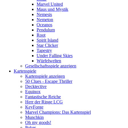
Marvel United
Maus und Mystik
Nemesis
Nemeton
Oceanos
Pendulum
Root
Spirit Island
Star Clicker
Tapestry
Under Falling Skies
Würfelwelten
Gesellschaftsspiele anzeigen
Kartenspiele
Kartenspiele anzeigen
50 Clues - Escape Thriller
Decktective
Equinox
Fantastische Reiche
Herr der Ringe LCG
KeyForge
Marvel Champions: Das Kartenspiel
Munchkin
Oh my goods!
Poker