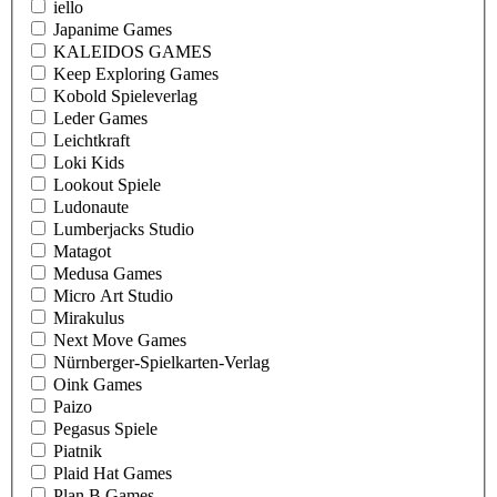
iello
Japanime Games
KALEIDOS GAMES
Keep Exploring Games
Kobold Spieleverlag
Leder Games
Leichtkraft
Loki Kids
Lookout Spiele
Ludonaute
Lumberjacks Studio
Matagot
Medusa Games
Micro Art Studio
Mirakulus
Next Move Games
Nürnberger-Spielkarten-Verlag
Oink Games
Paizo
Pegasus Spiele
Piatnik
Plaid Hat Games
Plan B Games