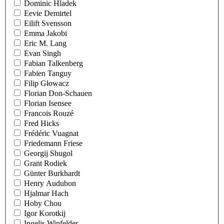
Dominic Hladek
Eevie Demirtel
Eilift Svensson
Emma Jakobi
Eric M. Lang
Evan Singh
Fabian Talkenberg
Fabien Tanguy
Filip Głowacz
Florian Don-Schauen
Florian Isensee
Francois Rouzé
Fred Hicks
Frédéric Vuagnat
Friedemann Friese
Georgij Shugol
Grant Rodiek
Günter Burkhardt
Henry Audubon
Hjalmar Hach
Hoby Chou
Igor Korotkij
Ingelis Wipfelder