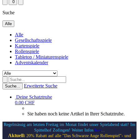
0
Suche
Alle
Alle
Gesellschaftsspiele
Kartenspiele
Rollenspiele
Tabletop / Miniaturenspiele
Adventskalender
Erweiterte Suche
Suche...
Deine Schatztruhe
0.00 CHF
Sie haben noch keine Artikel in Ihrer Schatztruhe.
Regelmässig am letzten Freitag im Monat findet unser Spielabend statt! Im
Spittelhof Zofingen! Weiter Infos
hier
...
Aktuell:
20% Rabatt auf alle "Das Schwarze Auge Rollenspiel"- und