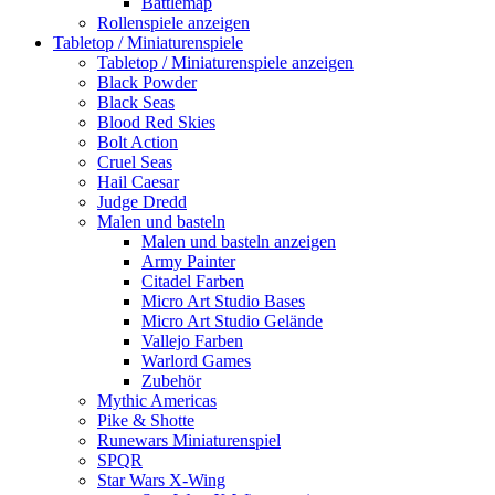
Battlemap
Rollenspiele anzeigen
Tabletop / Miniaturenspiele
Tabletop / Miniaturenspiele anzeigen
Black Powder
Black Seas
Blood Red Skies
Bolt Action
Cruel Seas
Hail Caesar
Judge Dredd
Malen und basteln
Malen und basteln anzeigen
Army Painter
Citadel Farben
Micro Art Studio Bases
Micro Art Studio Gelände
Vallejo Farben
Warlord Games
Zubehör
Mythic Americas
Pike & Shotte
Runewars Miniaturenspiel
SPQR
Star Wars X-Wing