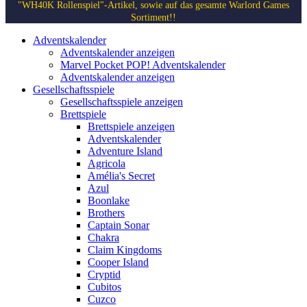
"WH40K Rollenspiel"-Artikel, sowie auf das gesamte Warlord Games
Sortiment!!
Adventskalender
Adventskalender anzeigen
Marvel Pocket POP! Adventskalender
Adventskalender anzeigen
Gesellschaftsspiele
Gesellschaftsspiele anzeigen
Brettspiele
Brettspiele anzeigen
Adventskalender
Adventure Island
Agricola
Amélia's Secret
Azul
Boonlake
Brothers
Captain Sonar
Chakra
Claim Kingdoms
Cooper Island
Cryptid
Cubitos
Cuzco