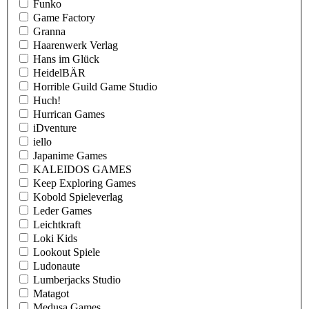
Funko
Game Factory
Granna
Haarenwerk Verlag
Hans im Glück
HeidelBÄR
Horrible Guild Game Studio
Huch!
Hurrican Games
iDventure
iello
Japanime Games
KALEIDOS GAMES
Keep Exploring Games
Kobold Spieleverlag
Leder Games
Leichtkraft
Loki Kids
Lookout Spiele
Ludonaute
Lumberjacks Studio
Matagot
Medusa Games