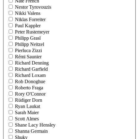
Nate French
Nestor Tyrovouzis
Nikki Valens
Niklas Forreiter
Paul Kappler
Peter Rustemeyer
Philipp Grasl
Philipp Neitzel
Pierluca Zizzi
Rémi Saunier
Richard Denning
Richard Garfield
Richard Loxam
Rob Donoghue
Roberto Fraga
Rory O'Connor
Rüdiger Dorn
Ryan Laukat
Sarah Maier
Scott Almes
Shane Lacy Hensley
Shanna Germain
Shuky