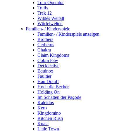
Tour Operator
Trails
Trek 12
Wildes Weltall
Würfelwelten
Familien- / Kinderspiele
Familien- / Kinderspiele anzeigen
Brothers
Cerberus
Chakra
Claim Kingdoms
Cobra Paw
Decktective
Equinox
Faultier
Hau Drauf!
Hoch die Becher
Holding On
Im Schatten der Pagode
Kaleidos
Kero
Kingdomino
Kitchen Rush
Kuala
Little Town