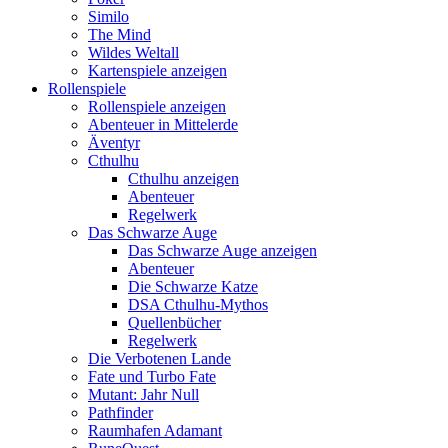
Similo
The Mind
Wildes Weltall
Kartenspiele anzeigen
Rollenspiele
Rollenspiele anzeigen
Abenteuer in Mittelerde
Äventyr
Cthulhu
Cthulhu anzeigen
Abenteuer
Regelwerk
Das Schwarze Auge
Das Schwarze Auge anzeigen
Abenteuer
Die Schwarze Katze
DSA Cthulhu-Mythos
Quellenbücher
Regelwerk
Die Verbotenen Lande
Fate und Turbo Fate
Mutant: Jahr Null
Pathfinder
Raumhafen Adamant