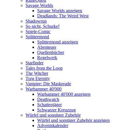
RuneQuest
Savage Worlds
Savage Worlds anzeigen
Deadlands: The Weird West
Shadowrun
So nicht, Schurke!
Spiele-Comic
Splittermond
Splittermond anzeigen
Abenteuer
Quellenbücher
Regelwerk
Starfinder
Tales from the Loop
The Witcher
Torg Eternity
Vampire: Die Maskerade
Warhammer 40'000
Warhammer 40'000 anzeigen
Deathwatch
Schattenjäger
Schwarzer Kreuzzug
Würfel und sonstiger Zubehör
Würfel und sonstiger Zubehör anzeigen
Adventskalender