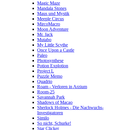
Magic Maze
Mandala Stones
Maus und Mystik
Meeple Circus
MircoMacro
Moon Adventure
Mr. Jack
Mutabo
My Little Scythe
Once Upon a Castle
Paleo
Photosynthese
Potion Explotion
Project L
Puzzle Memo
Quadrio
Roam - Verloren in Arzium
Room-25
Savannah Park
Shadows of Macao
Sherlock Holmes - Die Nachwuchs-
Investigatoren
Similo
So nicht, Schurke!
Star Clicker