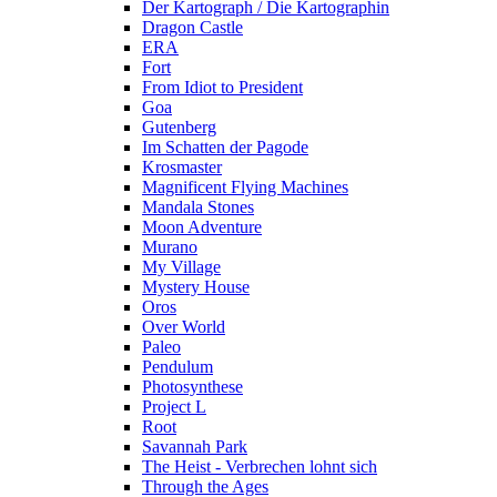
Der Kartograph / Die Kartographin
Dragon Castle
ERA
Fort
From Idiot to President
Goa
Gutenberg
Im Schatten der Pagode
Krosmaster
Magnificent Flying Machines
Mandala Stones
Moon Adventure
Murano
My Village
Mystery House
Oros
Over World
Paleo
Pendulum
Photosynthese
Project L
Root
Savannah Park
The Heist - Verbrechen lohnt sich
Through the Ages