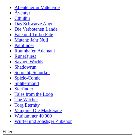
Abenteuer in Mittelerde
Äventyr
Cthulhu
Das Schwarze Auge
Die Verbotenen Lande
Fate und Turbo Fate
Mutant: Jahr Null
Pathfinder
Raumhafen Adamant
RuneQuest
Savage Worlds
Shadowrun
So nicht, Schurke!
Spiele-Comic
Splittermond
Starfinder
Tales from the Loop
The Witcher
Torg Eternity
Vampire: Die Maskerade
Warhammer 40'000
Würfel und sonstiger Zubehör
Filter