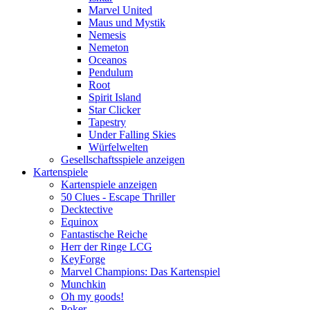
Marvel United
Maus und Mystik
Nemesis
Nemeton
Oceanos
Pendulum
Root
Spirit Island
Star Clicker
Tapestry
Under Falling Skies
Würfelwelten
Gesellschaftsspiele anzeigen
Kartenspiele
Kartenspiele anzeigen
50 Clues - Escape Thriller
Decktective
Equinox
Fantastische Reiche
Herr der Ringe LCG
KeyForge
Marvel Champions: Das Kartenspiel
Munchkin
Oh my goods!
Poker