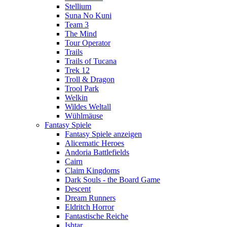
Stellium
Suna No Kuni
Team 3
The Mind
Tour Operator
Trails
Trails of Tucana
Trek 12
Troll & Dragon
Trool Park
Welkin
Wildes Weltall
Wühlmäuse
Fantasy Spiele
Fantasy Spiele anzeigen
Alicematic Heroes
Andoria Battlefields
Cairn
Claim Kingdoms
Dark Souls - the Board Game
Descent
Dream Runners
Eldritch Horror
Fantastische Reiche
Ishtar