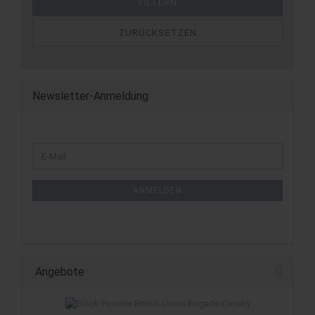
Frédéric Vuagnat
FILTERN
Friedemann Friese
ZURÜCKSETZEN
Georgij Shugol
Grant Rodiek
Günter Burkhardt
Henry Audubon
Newsletter-Anmeldung
Hjalmar Hach
Hoby Chou
Igor Korotkij
Ingelis Wipfelder
Inka Brand
James Kniffen
ANMELDEN
Jamey Stegmaier
Jan Christoph Steines
Jason Little
Jeanette Marsteller
Jens Ullrich
Angebote
Jeppe Norsker
Jerry Hawthorne
Ji Hua Wei