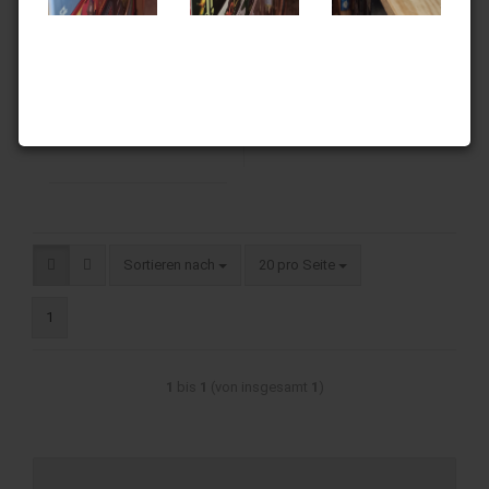
Erweiterung
43.30 CHF
Sortieren nach
20 pro Seite
1
1
bis
1
(von insgesamt
1
)