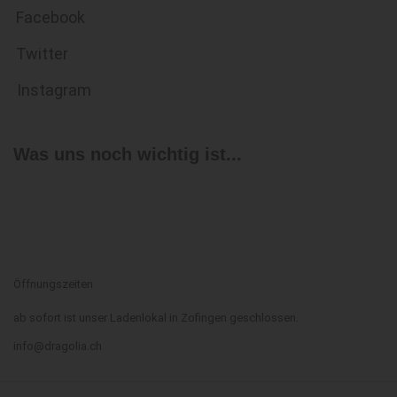
Peter Rustemeyer
Facebook
Philipp Grasl
Twitter
Philipp Neitzel
Pierluca Zizzi
Instagram
Rémi Saunier
Richard Denning
Richard Garfield
Was uns noch wichtig ist...
Richard Loxam
Rob Donoghue
Roberto Fraga
Rory O'Connor
Rüdiger Dorn
Ryan Laukat
Sarah Maier
Öffnungszeiten
Scott Almes
ab sofort ist unser Ladenlokal in Zofingen geschlossen.
Shane Lacy Hensley
Shanna Germain
info@dragolia.ch
Shuky
Silvano Sorrentino