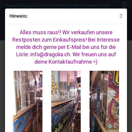
Regelmässig am letzten Freitag im Monat findet unser
Spielabend statt! Im Spittelhof Zofingen! Weiter Infos
Hinweis:
hier
...
Aktuell:
20% Rabatt auf alle "Das Schwarze Auge
Regelwerk
Rollenspiel"- und "WH40K Rollenspiel"-Artikel, sowie auf
Alles muss raus!! Wir verkaufen unsere
das gesamte Warlord Games Sortiment!!
Restposten zum Einkaufspreis! Bei Interesse
melde dich gerne per E-Mail bei uns für die
Sortieren nach
20 pro Seite
Liste: info@dragolia.ch. Wir freuen uns auf
deine Kontaktaufnahme =)
1
Splittermond:
Einsteigerbox