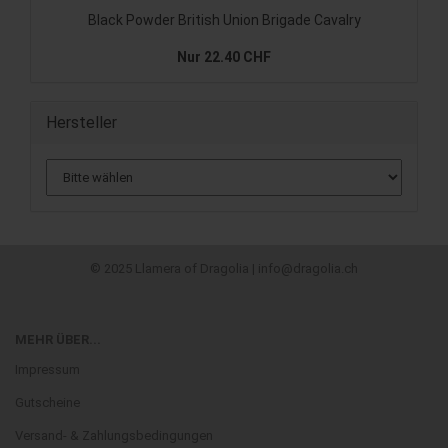
Joan Dufour
Black Powder British Union Brigade Cavalry
Johann Favazzo
Nur 22.40 CHF
Johann Rüttinger
John D Clair
Jonathan Aucomte
Hersteller
Jordy Adan
Julia Lehto
Jun Sasaki
Justin Kemppainen
Kasper Lapp
Kathi Kappler
Kei Kajino
© 2025 Llamera of Dragolia | info@dragolia.ch
Kristian A. Ostby
Kuro
Lisa Pondsmith
MEHR ÜBER...
Lorenzo Silva
Impressum
Luca Ricci
Gutscheine
Luka Krleza
Lukas Zach
Versand- & Zahlungsbedingungen