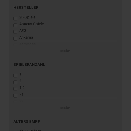
HERSTELLER
2F-Spiele
Abacus Spiele
AEG
Ankama
Asmodee
Awaken Realms
Mehr
Blackrock Games
Blam!
SPIELERANZAHL
Blue Orange
1
Board Game Box
2
Board Game Circus
1-2
boardcubator
>1
Cool Mini Or Not
>2
Czech Games Edition
>3
Mehr
Deep Print Games
dlp games
ALTERS EMPF.
Drei Hasen in der Abendsonne