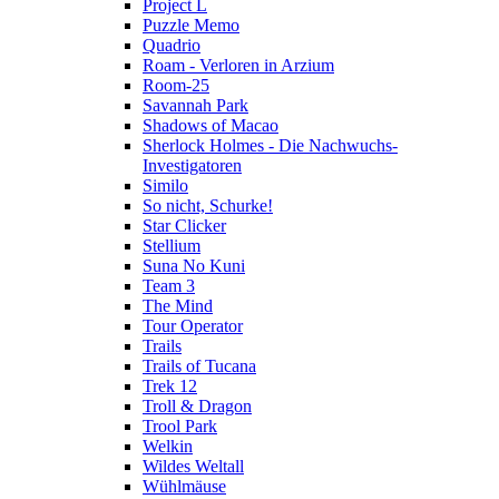
Project L
Puzzle Memo
Quadrio
Roam - Verloren in Arzium
Room-25
Savannah Park
Shadows of Macao
Sherlock Holmes - Die Nachwuchs-
Investigatoren
Similo
So nicht, Schurke!
Star Clicker
Stellium
Suna No Kuni
Team 3
The Mind
Tour Operator
Trails
Trails of Tucana
Trek 12
Troll & Dragon
Trool Park
Welkin
Wildes Weltall
Wühlmäuse