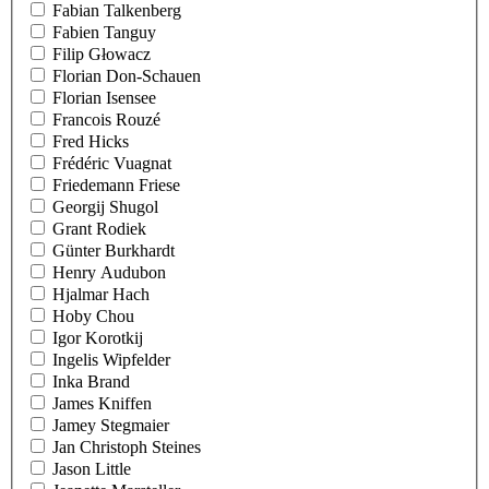
Fabian Talkenberg
Fabien Tanguy
Filip Głowacz
Florian Don-Schauen
Florian Isensee
Francois Rouzé
Fred Hicks
Frédéric Vuagnat
Friedemann Friese
Georgij Shugol
Grant Rodiek
Günter Burkhardt
Henry Audubon
Hjalmar Hach
Hoby Chou
Igor Korotkij
Ingelis Wipfelder
Inka Brand
James Kniffen
Jamey Stegmaier
Jan Christoph Steines
Jason Little