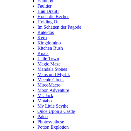
Equinox
Faultier
Hau Drauf!
Hoch die Becher
Holding On
Im Schatten der Pagode
Kaleidos
Kero
Kingdomino
Kitchen Rush
Kuala
Little Town
Magic Maze
Mandala Stones
Maus und Mystik
Meeple Circus
MircoMacro
Moon Adventure
Mr. Jack
Mutabo
My Little Scythe
Once Upon a Castle
Paleo
Photosynthese
Potion Explotion