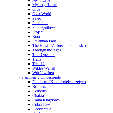
My Village
Mystery House
Oros
Over World
Paleo
Pendulum
Photosynthese
Project L
Root
Savannah Park
The Heist - Verbrechen lohnt sich
Through the Ages
Tour Operator
Trails
Trek 12
Wildes Weltall
Würfelwelten
Familien- / Kinderspiele
Familien- / Kinderspiele anzeigen
Brothers
Cerberus
Chakra
Claim Kingdoms
Cobra Paw
Decktective