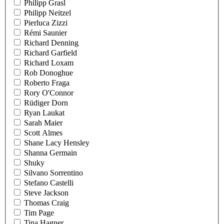
Philipp Grasl
Philipp Neitzel
Pierluca Zizzi
Rémi Saunier
Richard Denning
Richard Garfield
Richard Loxam
Rob Donoghue
Roberto Fraga
Rory O'Connor
Rüdiger Dorn
Ryan Laukat
Sarah Maier
Scott Almes
Shane Lacy Hensley
Shanna Germain
Shuky
Silvano Sorrentino
Stefano Castelli
Steve Jackson
Thomas Craig
Tim Page
Tina Hagner