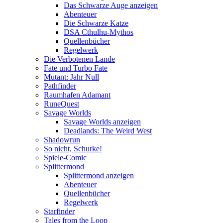
Das Schwarze Auge anzeigen
Abenteuer
Die Schwarze Katze
DSA Cthulhu-Mythos
Quellenbücher
Regelwerk
Die Verbotenen Lande
Fate und Turbo Fate
Mutant: Jahr Null
Pathfinder
Raumhafen Adamant
RuneQuest
Savage Worlds
Savage Worlds anzeigen
Deadlands: The Weird West
Shadowrun
So nicht, Schurke!
Spiele-Comic
Splittermond
Splittermond anzeigen
Abenteuer
Quellenbücher
Regelwerk
Starfinder
Tales from the Loop