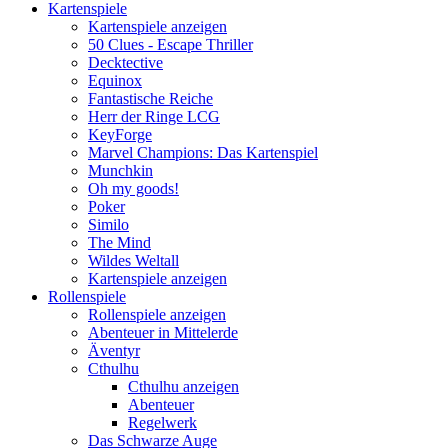
Kartenspiele
Kartenspiele anzeigen
50 Clues - Escape Thriller
Decktective
Equinox
Fantastische Reiche
Herr der Ringe LCG
KeyForge
Marvel Champions: Das Kartenspiel
Munchkin
Oh my goods!
Poker
Similo
The Mind
Wildes Weltall
Kartenspiele anzeigen
Rollenspiele
Rollenspiele anzeigen
Abenteuer in Mittelerde
Äventyr
Cthulhu
Cthulhu anzeigen
Abenteuer
Regelwerk
Das Schwarze Auge