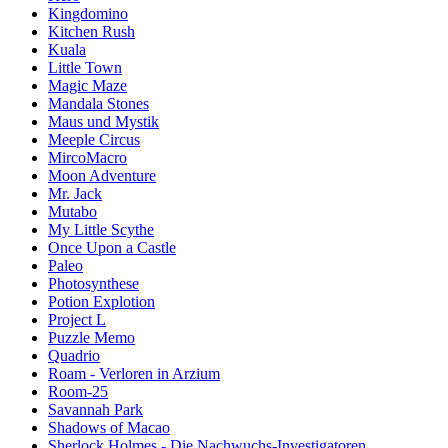
Kingdomino
Kitchen Rush
Kuala
Little Town
Magic Maze
Mandala Stones
Maus und Mystik
Meeple Circus
MircoMacro
Moon Adventure
Mr. Jack
Mutabo
My Little Scythe
Once Upon a Castle
Paleo
Photosynthese
Potion Explotion
Project L
Puzzle Memo
Quadrio
Roam - Verloren in Arzium
Room-25
Savannah Park
Shadows of Macao
Sherlock Holmes - Die Nachwuchs-Investigatoren