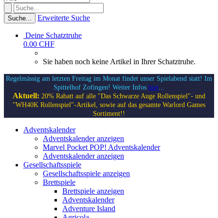
Erweiterte Suche
Suche...
Deine Schatztruhe
0.00 CHF
Sie haben noch keine Artikel in Ihrer Schatztruhe.
Regelmässig am letzten Freitag im Monat findet unser Spielabend statt! Im
Spittelhof Zofingen! Weiter Infos
hier
...
Aktuell:
20% Rabatt auf alle "Das Schwarze Auge Rollenspiel"- und
"WH40K Rollenspiel"-Artikel, sowie auf das gesamte Warlord Games
Sortiment!!
Adventskalender
Adventskalender anzeigen
Marvel Pocket POP! Adventskalender
Adventskalender anzeigen
Gesellschaftsspiele
Gesellschaftsspiele anzeigen
Brettspiele
Brettspiele anzeigen
Adventskalender
Adventure Island
Agricola