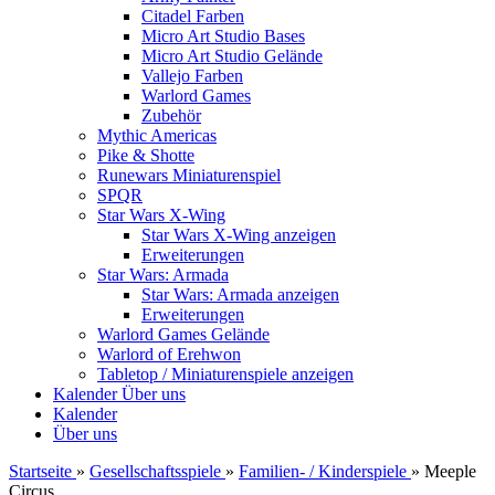
Citadel Farben
Micro Art Studio Bases
Micro Art Studio Gelände
Vallejo Farben
Warlord Games
Zubehör
Mythic Americas
Pike & Shotte
Runewars Miniaturenspiel
SPQR
Star Wars X-Wing
Star Wars X-Wing anzeigen
Erweiterungen
Star Wars: Armada
Star Wars: Armada anzeigen
Erweiterungen
Warlord Games Gelände
Warlord of Erehwon
Tabletop / Miniaturenspiele anzeigen
Kalender
Über uns
Kalender
Über uns
Startseite
»
Gesellschaftsspiele
»
Familien- / Kinderspiele
»
Meeple
Circus