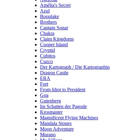
Amélia's Secret
Azul
Boonlake
Brothers
Captain Sonar
Chakra
Claim Kingdoms
Cooper Island
Cryptid
Cubitos
Cuzco
Der Kartograph / Die Kartographin
Dragon Castle
ERA
Fort
From Idiot to President
Goa
Gutenberg
Im Schatten der Pagode
Krosmaster
Magnificent Flying Machines
Mandala Stones
Moon Adventure
Murano