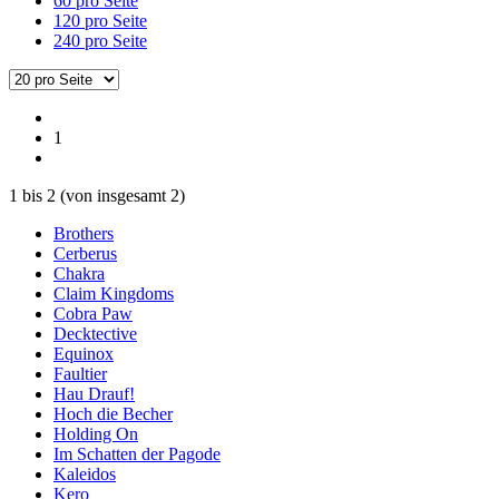
60 pro Seite
120 pro Seite
240 pro Seite
1
1
bis
2
(von insgesamt
2
)
Brothers
Cerberus
Chakra
Claim Kingdoms
Cobra Paw
Decktective
Equinox
Faultier
Hau Drauf!
Hoch die Becher
Holding On
Im Schatten der Pagode
Kaleidos
Kero