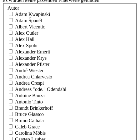
Es wurden keine passenden Filterwerte gefunden.
Autor
Adam Kwapinski
Adam Španěl
Albert Vicentic
Alex Cutler
Alex Hall
Alex Spohr
Alexander Emerit
Alexander Krys
Alexander Pfister
André Wiesler
Andrea Chiarvesio
Andrea Crespi
Andreas "ode." Odendahl
Antoine Bauza
Antonio Tinto
Brandt Brinkerhoff
Bruce Glassco
Bruno Cathala
Caleb Grace
Carolina Möbis
Carsten Lauber