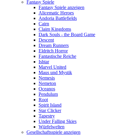
Fantasy Spiele
Fantasy Spiele anzeigen
Alicematic Heroes
Andoria Battlefields
Cairn
Claim Kingdoms
Dark Souls - the Board Game
Descent
Dream Runners
Eldritch Horror
Fantastische Reiche
Ishtar
Marvel United
Maus und Mystik
Nemesis
Nemeton
Oceanos
Pendulum
Root
Spirit Island
Star Clicker
Tapestry
Under Falling Skies
Würfelwelten
Gesellschaftsspiele anzeigen