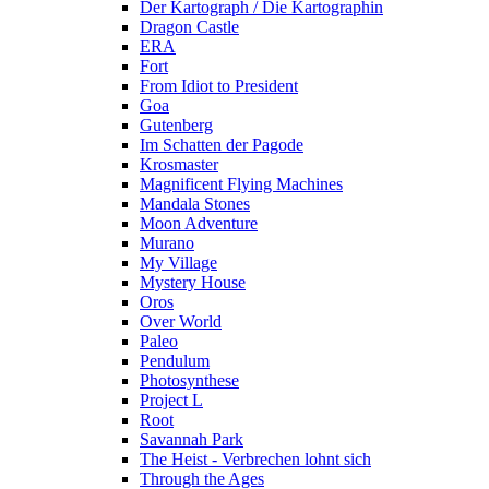
Der Kartograph / Die Kartographin
Dragon Castle
ERA
Fort
From Idiot to President
Goa
Gutenberg
Im Schatten der Pagode
Krosmaster
Magnificent Flying Machines
Mandala Stones
Moon Adventure
Murano
My Village
Mystery House
Oros
Over World
Paleo
Pendulum
Photosynthese
Project L
Root
Savannah Park
The Heist - Verbrechen lohnt sich
Through the Ages