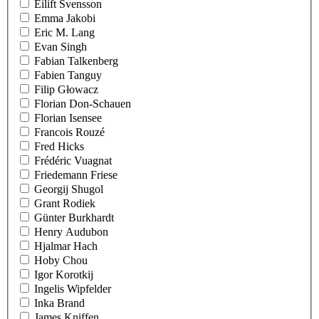
Eilift Svensson
Emma Jakobi
Eric M. Lang
Evan Singh
Fabian Talkenberg
Fabien Tanguy
Filip Głowacz
Florian Don-Schauen
Florian Isensee
Francois Rouzé
Fred Hicks
Frédéric Vuagnat
Friedemann Friese
Georgij Shugol
Grant Rodiek
Günter Burkhardt
Henry Audubon
Hjalmar Hach
Hoby Chou
Igor Korotkij
Ingelis Wipfelder
Inka Brand
James Kniffen