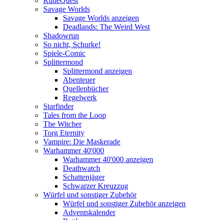
RuneQuest
Savage Worlds
Savage Worlds anzeigen
Deadlands: The Weird West
Shadowrun
So nicht, Schurke!
Spiele-Comic
Splittermond
Splittermond anzeigen
Abenteuer
Quellenbücher
Regelwerk
Starfinder
Tales from the Loop
The Witcher
Torg Eternity
Vampire: Die Maskerade
Warhammer 40'000
Warhammer 40'000 anzeigen
Deathwatch
Schattenjäger
Schwarzer Kreuzzug
Würfel und sonstiger Zubehör
Würfel und sonstiger Zubehör anzeigen
Adventskalender