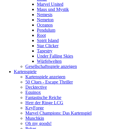
Marvel United
Maus und Mystik
Nemesis
Nemeton
Oceanos
Pendulum
Root
Spirit Island
Star Clicker
Tapestry
Under Falling Skies
Würfelwelten
Gesellschaftsspiele anzeigen
Kartenspiele
Kartenspiele anzeigen
50 Clues - Escape Thriller
Decktective
Equinox
Fantastische Reiche
Herr der Ringe LCG
KeyForge
Marvel Champions: Das Kartenspiel
Munchkin
Oh my goods!
Poker