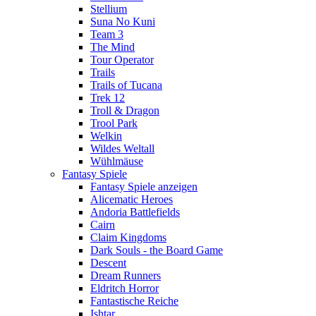
Stellium
Suna No Kuni
Team 3
The Mind
Tour Operator
Trails
Trails of Tucana
Trek 12
Troll & Dragon
Trool Park
Welkin
Wildes Weltall
Wühlmäuse
Fantasy Spiele
Fantasy Spiele anzeigen
Alicematic Heroes
Andoria Battlefields
Cairn
Claim Kingdoms
Dark Souls - the Board Game
Descent
Dream Runners
Eldritch Horror
Fantastische Reiche
Ishtar