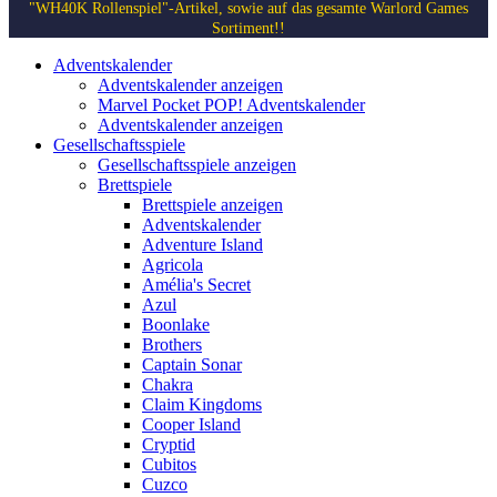
"WH40K Rollenspiel"-Artikel, sowie auf das gesamte Warlord Games
Sortiment!!
Adventskalender
Adventskalender anzeigen
Marvel Pocket POP! Adventskalender
Adventskalender anzeigen
Gesellschaftsspiele
Gesellschaftsspiele anzeigen
Brettspiele
Brettspiele anzeigen
Adventskalender
Adventure Island
Agricola
Amélia's Secret
Azul
Boonlake
Brothers
Captain Sonar
Chakra
Claim Kingdoms
Cooper Island
Cryptid
Cubitos
Cuzco