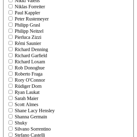
Nikki Valens
Niklas Forreiter
Paul Kappler
Peter Rustemeyer
Philipp Grasl
Philipp Neitzel
Pierluca Zizzi
Rémi Saunier
Richard Denning
Richard Garfield
Richard Loxam
Rob Donoghue
Roberto Fraga
Rory O'Connor
Rüdiger Dorn
Ryan Laukat
Sarah Maier
Scott Almes
Shane Lacy Hensley
Shanna Germain
Shuky
Silvano Sorrentino
Stefano Castelli