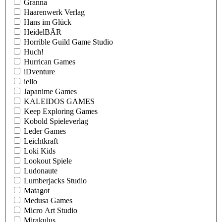
Granna
Haarenwerk Verlag
Hans im Glück
HeidelBÄR
Horrible Guild Game Studio
Huch!
Hurrican Games
iDventure
iello
Japanime Games
KALEIDOS GAMES
Keep Exploring Games
Kobold Spieleverlag
Leder Games
Leichtkraft
Loki Kids
Lookout Spiele
Ludonaute
Lumberjacks Studio
Matagot
Medusa Games
Micro Art Studio
Mirakulus