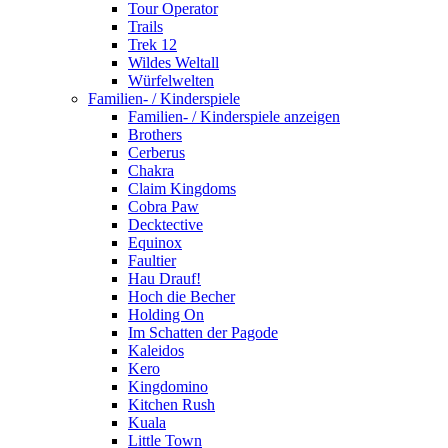
Tour Operator
Trails
Trek 12
Wildes Weltall
Würfelwelten
Familien- / Kinderspiele
Familien- / Kinderspiele anzeigen
Brothers
Cerberus
Chakra
Claim Kingdoms
Cobra Paw
Decktective
Equinox
Faultier
Hau Drauf!
Hoch die Becher
Holding On
Im Schatten der Pagode
Kaleidos
Kero
Kingdomino
Kitchen Rush
Kuala
Little Town