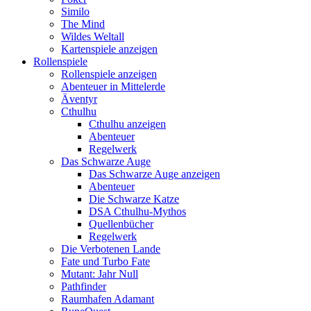
Similo
The Mind
Wildes Weltall
Kartenspiele anzeigen
Rollenspiele
Rollenspiele anzeigen
Abenteuer in Mittelerde
Äventyr
Cthulhu
Cthulhu anzeigen
Abenteuer
Regelwerk
Das Schwarze Auge
Das Schwarze Auge anzeigen
Abenteuer
Die Schwarze Katze
DSA Cthulhu-Mythos
Quellenbücher
Regelwerk
Die Verbotenen Lande
Fate und Turbo Fate
Mutant: Jahr Null
Pathfinder
Raumhafen Adamant