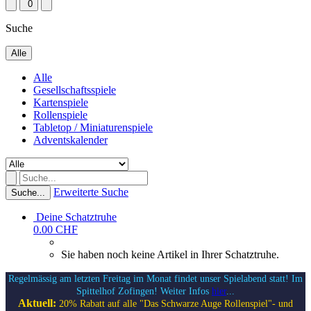
0
Suche
Alle
Alle
Gesellschaftsspiele
Kartenspiele
Rollenspiele
Tabletop / Miniaturenspiele
Adventskalender
Erweiterte Suche
Suche...
Deine Schatztruhe
0.00 CHF
Sie haben noch keine Artikel in Ihrer Schatztruhe.
Regelmässig am letzten Freitag im Monat findet unser Spielabend statt! Im
Spittelhof Zofingen! Weiter Infos
hier
...
Aktuell:
20% Rabatt auf alle "Das Schwarze Auge Rollenspiel"- und