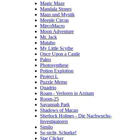
Magic Maze
Mandala Stones
Maus und Mystik
Meeple Circus
MircoMacro
Moon Adventure
Mr. Jack
Mutabo
My Little Scythe
Once Upon a Castle
Paleo
Photosynthese
Potion Explotion
Project L
Puzzle Memo
Quadrio
Roam - Verloren in Arzium
Room-25
Savannah Park
Shadows of Macao
Sherlock Holmes - Die Nachwuchs-
Investigatoren
Similo
So nicht, Schurke!
Star Clicker