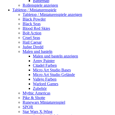
Battlemap
Rollenspiele anzeigen
Tabletop / Miniaturenspiele
Tabletop / Miniaturenspiele anzeigen
Black Powder
Black Seas
Blood Red Skies
Bolt Action
Cruel Seas
Hail Caesar
Judge Dredd
Malen und basteln
Malen und basteln anzeigen
Army Painter
Citadel Farben
Micro Art Studio Bases
Micro Art Studio Gelände
Vallejo Farben
Warlord Games
Zubehör
Mythic Americas
Pike & Shotte
Runewars Miniaturenspiel
SPQR
Star Wars X-Wing