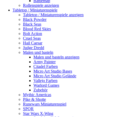
Battlemap
Rollenspiele anzeigen
Tabletop / Miniaturenspiele
Tabletop / Miniaturenspiele anzeigen
Black Powder
Black Seas
Blood Red Skies
Bolt Action
Cruel Seas
Hail Caesar
Judge Dredd
Malen und basteln
Malen und basteln anzeigen
Army Painter
Citadel Farben
Micro Art Studio Bases
Micro Art Studio Gelände
Vallejo Farben
Warlord Games
Zubehör
Mythic Americas
Pike & Shotte
Runewars Miniaturenspiel
SPQR
Star Wars X-Wing