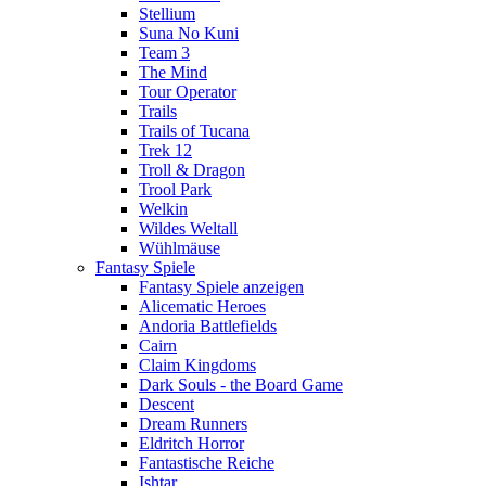
Stellium
Suna No Kuni
Team 3
The Mind
Tour Operator
Trails
Trails of Tucana
Trek 12
Troll & Dragon
Trool Park
Welkin
Wildes Weltall
Wühlmäuse
Fantasy Spiele
Fantasy Spiele anzeigen
Alicematic Heroes
Andoria Battlefields
Cairn
Claim Kingdoms
Dark Souls - the Board Game
Descent
Dream Runners
Eldritch Horror
Fantastische Reiche
Ishtar