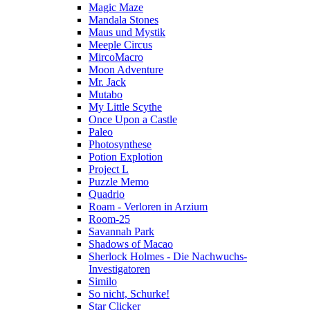
Magic Maze
Mandala Stones
Maus und Mystik
Meeple Circus
MircoMacro
Moon Adventure
Mr. Jack
Mutabo
My Little Scythe
Once Upon a Castle
Paleo
Photosynthese
Potion Explotion
Project L
Puzzle Memo
Quadrio
Roam - Verloren in Arzium
Room-25
Savannah Park
Shadows of Macao
Sherlock Holmes - Die Nachwuchs-
Investigatoren
Similo
So nicht, Schurke!
Star Clicker