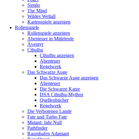
Similo
The Mind
Wildes Weltall
Kartenspiele anzeigen
Rollenspiele
Rollenspiele anzeigen
Abenteuer in Mittelerde
Äventyr
Cthulhu
Cthulhu anzeigen
Abenteuer
Regelwerk
Das Schwarze Auge
Das Schwarze Auge anzeigen
Abenteuer
Die Schwarze Katze
DSA Cthulhu-Mythos
Quellenbücher
Regelwerk
Die Verbotenen Lande
Fate und Turbo Fate
Mutant: Jahr Null
Pathfinder
Raumhafen Adamant