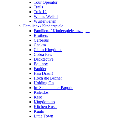
Tour Operator
Trails
Trek 12
Wildes Weltall
Würfelwelten
Familien- / Kinderspiele
Familien- / Kinderspiele anzeigen
Brothers
Cerberus
Chakra
Claim Kingdoms
Cobra Paw
Decktective
Equinox
Faultier
Hau Drauf!
Hoch die Becher
Holding On
Im Schatten der Pagode
Kaleidos
Kero
Kingdomino
Kitchen Rush
Kuala
Little Town