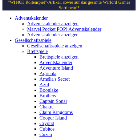
"WH40K Rollenspiel"-Artikel, sowie auf das gesamte Warlord Games
Sortiment!!
Adventskalender
Adventskalender anzeigen
Marvel Pocket POP! Adventskalender
Adventskalender anzeigen
Gesellschaftsspiele
Gesellschaftsspiele anzeigen
Brettspiele
Brettspiele anzeigen
Adventskalender
Adventure Island
Agricola
Amélia's Secret
Azul
Boonlake
Brothers
Captain Sonar
Chakra
Claim Kingdoms
Cooper Island
Cryptid
Cubitos
Cuzco