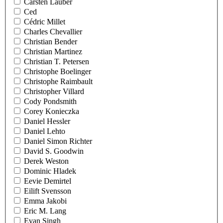
Carsten Lauber
Ced
Cédric Millet
Charles Chevallier
Christian Bender
Christian Martinez
Christian T. Petersen
Christophe Boelinger
Christophe Raimbault
Christopher Villard
Cody Pondsmith
Corey Konieczka
Daniel Hessler
Daniel Lehto
Daniel Simon Richter
David S. Goodwin
Derek Weston
Dominic Hladek
Eevie Demirtel
Eilift Svensson
Emma Jakobi
Eric M. Lang
Evan Singh