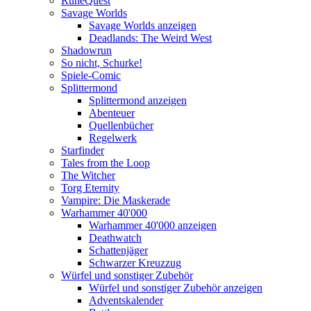
RuneQuest
Savage Worlds
Savage Worlds anzeigen
Deadlands: The Weird West
Shadowrun
So nicht, Schurke!
Spiele-Comic
Splittermond
Splittermond anzeigen
Abenteuer
Quellenbücher
Regelwerk
Starfinder
Tales from the Loop
The Witcher
Torg Eternity
Vampire: Die Maskerade
Warhammer 40'000
Warhammer 40'000 anzeigen
Deathwatch
Schattenjäger
Schwarzer Kreuzzug
Würfel und sonstiger Zubehör
Würfel und sonstiger Zubehör anzeigen
Adventskalender