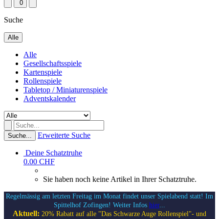
0
Suche
Alle
Alle
Gesellschaftsspiele
Kartenspiele
Rollenspiele
Tabletop / Miniaturenspiele
Adventskalender
Erweiterte Suche
Suche...
Deine Schatztruhe
0.00 CHF
Sie haben noch keine Artikel in Ihrer Schatztruhe.
Regelmässig am letzten Freitag im Monat findet unser Spielabend statt! Im
Spittelhof Zofingen! Weiter Infos
hier
...
Aktuell:
20% Rabatt auf alle "Das Schwarze Auge Rollenspiel"- und