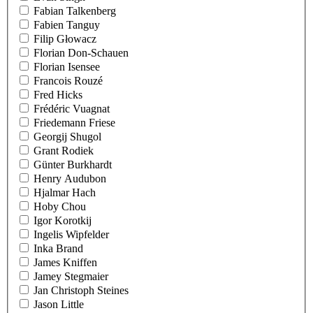
Fabian Talkenberg
Fabien Tanguy
Filip Głowacz
Florian Don-Schauen
Florian Isensee
Francois Rouzé
Fred Hicks
Frédéric Vuagnat
Friedemann Friese
Georgij Shugol
Grant Rodiek
Günter Burkhardt
Henry Audubon
Hjalmar Hach
Hoby Chou
Igor Korotkij
Ingelis Wipfelder
Inka Brand
James Kniffen
Jamey Stegmaier
Jan Christoph Steines
Jason Little