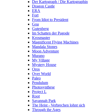
Der Kartograph / Die Kartographin
Dragon Castle
ERA
Fort
From Idiot to President
Goa
Gutenberg
Im Schatten der Pagode
Krosmaster
Magnificent Flying Machines
Mandala Stones
Moon Adventure
Murano
My Village
Mystery House
Oros
Over World
Paleo
Pendulum
Photosynthese
Project L
Root
Savannah Park
The Heist - Verbrechen lohnt sich
Through the Ages