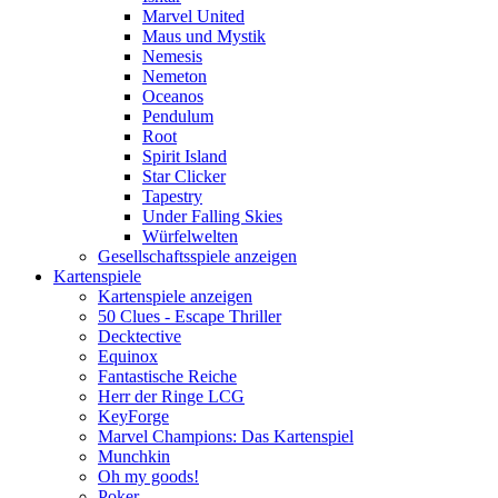
Marvel United
Maus und Mystik
Nemesis
Nemeton
Oceanos
Pendulum
Root
Spirit Island
Star Clicker
Tapestry
Under Falling Skies
Würfelwelten
Gesellschaftsspiele anzeigen
Kartenspiele
Kartenspiele anzeigen
50 Clues - Escape Thriller
Decktective
Equinox
Fantastische Reiche
Herr der Ringe LCG
KeyForge
Marvel Champions: Das Kartenspiel
Munchkin
Oh my goods!
Poker