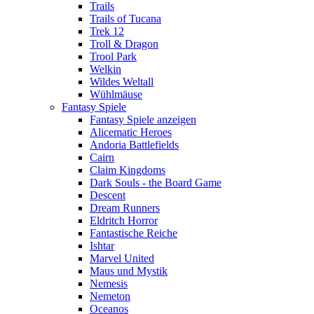
Trails
Trails of Tucana
Trek 12
Troll & Dragon
Trool Park
Welkin
Wildes Weltall
Wühlmäuse
Fantasy Spiele
Fantasy Spiele anzeigen
Alicematic Heroes
Andoria Battlefields
Cairn
Claim Kingdoms
Dark Souls - the Board Game
Descent
Dream Runners
Eldritch Horror
Fantastische Reiche
Ishtar
Marvel United
Maus und Mystik
Nemesis
Nemeton
Oceanos