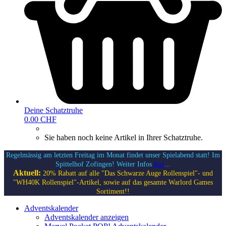
Deine Schatztruhe
0.00 CHF
Sie haben noch keine Artikel in Ihrer Schatztruhe.
Regelmässig am letzten Freitag im Monat findet unser Spielabend statt! Im
Spittelhof Zofingen! Weiter Infos
hier
...
Aktuell:
20% Rabatt auf alle "Das Schwarze Auge Rollenspiel"- und
"WH40K Rollenspiel"-Artikel, sowie auf das gesamte Warlord Games
Sortiment!!
Adventskalender
Adventskalender anzeigen