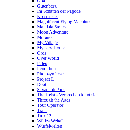
Goa
Gutenberg
Im Schatten der Pagode
Krosmaster
Magnificent Flying Machines
Mandala Stones
Moon Adventure
Murano
My Village
Mystery House
Oros
Over World
Paleo
Pendulum
Photosynthese
Project L
Root
Savannah Park
The Heist - Verbrechen lohnt sich
Through the Ages
Tour Operator
Trails
Trek 12
Wildes Weltall
Würfelwelten