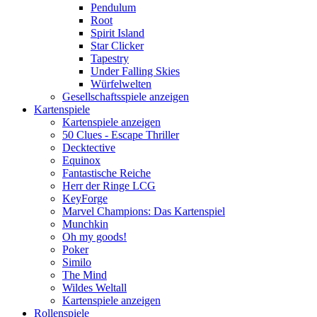
Pendulum
Root
Spirit Island
Star Clicker
Tapestry
Under Falling Skies
Würfelwelten
Gesellschaftsspiele anzeigen
Kartenspiele
Kartenspiele anzeigen
50 Clues - Escape Thriller
Decktective
Equinox
Fantastische Reiche
Herr der Ringe LCG
KeyForge
Marvel Champions: Das Kartenspiel
Munchkin
Oh my goods!
Poker
Similo
The Mind
Wildes Weltall
Kartenspiele anzeigen
Rollenspiele