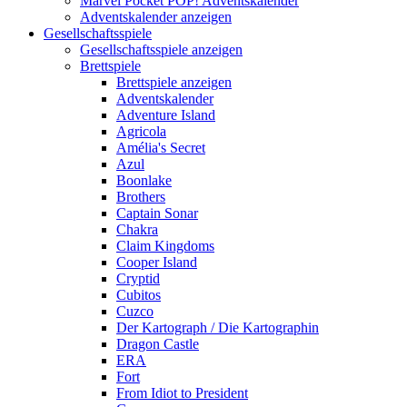
Marvel Pocket POP! Adventskalender
Adventskalender anzeigen
Gesellschaftsspiele
Gesellschaftsspiele anzeigen
Brettspiele
Brettspiele anzeigen
Adventskalender
Adventure Island
Agricola
Amélia's Secret
Azul
Boonlake
Brothers
Captain Sonar
Chakra
Claim Kingdoms
Cooper Island
Cryptid
Cubitos
Cuzco
Der Kartograph / Die Kartographin
Dragon Castle
ERA
Fort
From Idiot to President