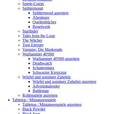
Spiele-Comic
Splittermond
Splittermond anzeigen
Abenteuer
Quellenbücher
Regelwerk
Starfinder
Tales from the Loop
The Witcher
Torg Eternity
Vampire: Die Maskerade
Warhammer 40'000
Warhammer 40'000 anzeigen
Deathwatch
Schattenjäger
Schwarzer Kreuzzug
Würfel und sonstiger Zubehör
Würfel und sonstiger Zubehör anzeigen
Adventskalender
Battlemap
Rollenspiele anzeigen
Tabletop / Miniaturenspiele
Tabletop / Miniaturenspiele anzeigen
Black Powder
Black Seas