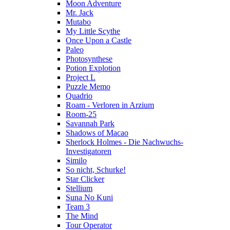
Moon Adventure
Mr. Jack
Mutabo
My Little Scythe
Once Upon a Castle
Paleo
Photosynthese
Potion Explotion
Project L
Puzzle Memo
Quadrio
Roam - Verloren in Arzium
Room-25
Savannah Park
Shadows of Macao
Sherlock Holmes - Die Nachwuchs-
Investigatoren
Similo
So nicht, Schurke!
Star Clicker
Stellium
Suna No Kuni
Team 3
The Mind
Tour Operator