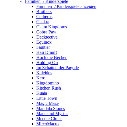
Familien- / Kinderspiele
Familien- / Kinderspiele anzeigen
Brothers
Cerberus
Chakra
Claim Kingdoms
Cobra Paw
Decktective
Equinox
Faultier
Hau Drauf!
Hoch die Becher
Holding On
Im Schatten der Pagode
Kaleidos
Kero
Kingdomino
Kitchen Rush
Kuala
Little Town
Magic Maze
Mandala Stones
Maus und Mystik
Meeple Circus
MircoMacro