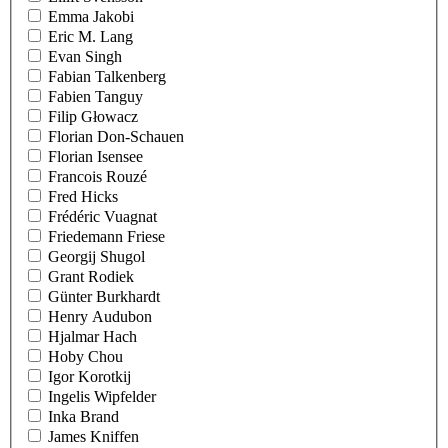
Emma Jakobi
Eric M. Lang
Evan Singh
Fabian Talkenberg
Fabien Tanguy
Filip Głowacz
Florian Don-Schauen
Florian Isensee
Francois Rouzé
Fred Hicks
Frédéric Vuagnat
Friedemann Friese
Georgij Shugol
Grant Rodiek
Günter Burkhardt
Henry Audubon
Hjalmar Hach
Hoby Chou
Igor Korotkij
Ingelis Wipfelder
Inka Brand
James Kniffen