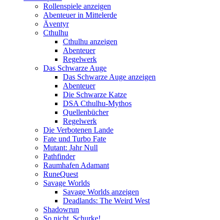
Rollenspiele anzeigen
Abenteuer in Mittelerde
Äventyr
Cthulhu
Cthulhu anzeigen
Abenteuer
Regelwerk
Das Schwarze Auge
Das Schwarze Auge anzeigen
Abenteuer
Die Schwarze Katze
DSA Cthulhu-Mythos
Quellenbücher
Regelwerk
Die Verbotenen Lande
Fate und Turbo Fate
Mutant: Jahr Null
Pathfinder
Raumhafen Adamant
RuneQuest
Savage Worlds
Savage Worlds anzeigen
Deadlands: The Weird West
Shadowrun
So nicht, Schurke!