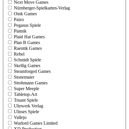
Next Move Games
Nürnberger-Spielkarten-Verlag
Oink Games
Paizo
Pegasus Spiele
Piatnik
Plaid Hat Games
Plan B Games
Raentik Games
Rebel
Schmidt Spiele
Skellig Games
Steamforged Games
Stonemaier
Strohmann Games
Super Meeple
Tabletop-Art
Truant Spiele
Uhrwerk Verlag
Ulisses Spiele
Vallejo
Warlord Games Limited
XD Production